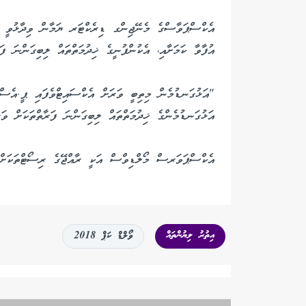
އެކްސްޕަވާސްގެ މެނޭޖިންގ ޑިރެކްޓަރ ޔަމާން ވިދާޅުވީ މި
އުފާވާ ކަމަށާއި، އެކުންފުނީގެ ޚިދުމަތްތައް ލިބިގަންނަ ފަރ
"އަޅުގަނޑުމެން މިތިބީ ވަރަށް އެކްސައިޓްވެފައި ޕީ.އެސް.
އަޅުގަނޑުމެންގެ ޚިދުމަތްތައް ލިބިގަންނަ ފަރާތްތަކަށް ވަ
އެކްސްޕަވަރސް މޯލްޑިވްސް އަކީ ރާއްޖޭގެ ރިސޯޓްތަކަށް ކ
އިތުރު ލިޔުންތައް
ވޯލްޑް ކަޕް 2018