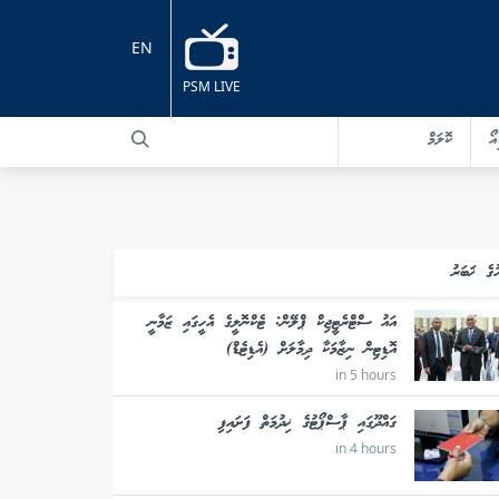
EN
PSM LIVE
އޯ
ކޮލަމް
ުގެ ޚަބަރު
އައު ސްޓްރެޓީޖިކް ޕްލޭން: ޓެކްނޮލީގެ އެހީގައި ޒަމާނީ
އޮޑިޓިން ނިޒާމަކާ ދިމާލަށް (އެޑިޓެޑް)
in 5 hours
ގައްދޫގައި ޕާސްޕޯޓުގެ ޚިދުމަތް ފަށައިފި
in 4 hours