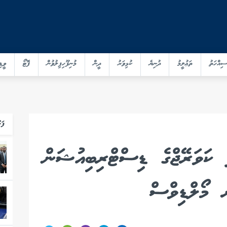
ސިއްހަތު
ތަޢުލީމު
ދުނިޔެ
ކުޅިވަރު
ދީން
މުނިފޫހިފިލުވުން
ފޮޓޯ
ވީޑި
ފަހ
 ކަވަރޭޖްގެ ޑިސްޓްރިބިއުޝަން
 މޯލްޑިވްސް