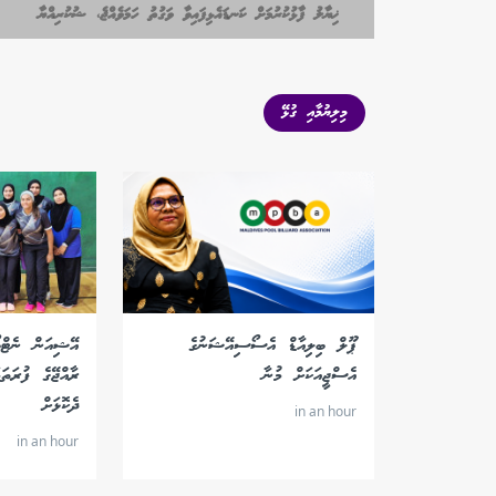
ޚިޔާލު ފާޅުކުރުމަށް ކަނޑައެޅިފައިވާ ވަގުތު ހަމަވެއްޖެ، ޝުކުރިއްޔާ
މިލިޔުމާއި ގުޅޭ
ޕޫލް ބިލިއާޑް އެސޯސިއޭޝަނުގެ
އޭޝިއަން ނެޓްބ
އެސްޖީއަކަށް މުނާ
ރާއްޖޭގެ ފުރަތަ
ދެކޮޅަށް
in an hour
in an hour