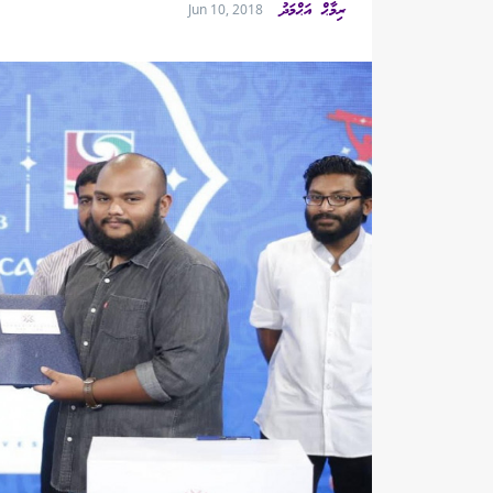
ރިމާޙް އަޙްމަދު
Jun 10, 2018