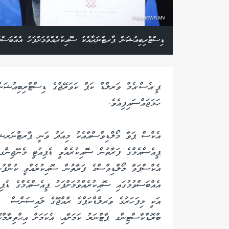
ޑިސްޓްރިބިއުޝަން ޕާރޓްނަރާއެކު ސޮއިކުރެއްވުމަށްފަހު އެއްބަސްވު
ޕީ.އެސް.އެމް ވަރލްޑް ކަޕް ކަވަރޭޖްގެ ޑިސްޓްރިބިއުޝަނ
ހަމަޖައްސައިފިއެވެ.
އެކްސް ޕަވާ މޯލްޑިވްސްއާއެކު މިއަދު ވަނީ ޕާރޓްނަރޝިޕް
ޕީއެސްއެމްގެ ފަރާތުން ސޮއިކުރެއްވީ ޑެޕިއުޓީ މެނޭޖިންގ ޑ
އެކްސްޕަވާ މޯލްޑިވްސްގެ ފަރާތުން ސޮއިކުރެއްވީ ކުންފުނ
އެއްބަސްވުމުގައި ސޮއިކުރެއްވުމަށްފަހު ޕީއެސްއެމްގެ ޑެޕ
އަކީ މިފަހަރުގެ ވަރލްޑްކަޕްގެ ރާއްޖޭގެ ލައިސަންސް
ބްރޮޑްކާސްޓިންގ ޕާޓްނަރު ކަމަށާއި، އެކަމަށް އިޙްތިރާމްކ