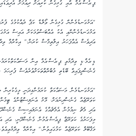
ޕީ.އެސް.އެމް އާއި ގުޅިގެން ކުރިއަށް ދިއުމަށް އެދިވަޑައިގ
"އަޅުގަނޑުމެންނާ ގުޅިގެން ވޯލްޑް ކަޕް ދެއްކުމުގެ ފުރުސ
އަޅުގަނޑުމެންނާއި އެކު އެއްބަސްވުމަކަށް އައިސް އަޅުގަނ
އަދިވެސް އެއްފަހަރު އިލްތިމާސް ކުރަން." އިކްރާމް ވިދާޅ
ޑީ.އެމް.ޑީ ވިދާޅުވީ ޕީ.އެސް.އެމް އިން މަސައްކަތްކުރަމުނ
ގެނެސްދީފައިވާ ބޮޑެތި މުބާރާތްތަކަށްވުރެވެސް ފުރިހަމަ ކަ
"އަޅުގަނޑުމެން މަސައްކަތް ކުރަމުންމިދަނީ މީގެކުރިން މި
ކަވަރޭޖެއް ގެނެސްދިނުމަށް. މޮޅު އެނަލިސްޓުންގެ ޓީމުން 
އަދި މެޗު ނިމުމުން އެމެޗެއްގެ އެނަލައިސިސް ގެނެސްދޭނެ.
މިފަހަރުގެ ކަވަރޭޖް ޕީއެސް.އެމުން ގެނެސްދޭނީ. އަދި އަޅ
މަޤްބޫލް ކަވަރޭޖެއް ކަމުގައިވުން." އިކްރާމް ވިދާޅުވިއެވެ.