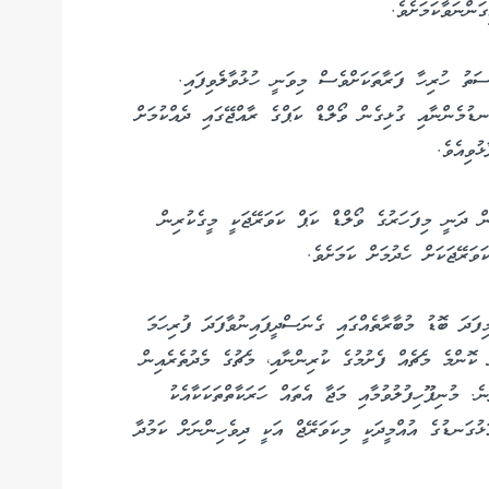
ަންނަވާކަމަށެވެ.
ަތު ހުރިހާ ފަރާތަކަށްވެސް މިވަނީ ހުޅުވާލެވިފައި.
ޑުމެންނާއި ގުޅިގެން ވޯލްޑް ކަޕްގެ ރާއްޖޭގައި ދެއްކުމަށް
ުވިއެވެ.
ް ދަނީ މިފަހަރުގެ ވޯލްޑް ކަޕް ކަވަރޭޖަކީ މީގެކުރިން
ވަރޭޖަކަށް ހެދުމަށް ކަމަށެވެ.
ފަދަ ބޮޑު މުބާރާތެއްގައި ގެނަސްދީފައިނުވާފަދަ ފުރިހަމަ
ކޮންމެ މެޗެއް ފެށުމުގެ ކުރިންނާއި، މެޗުގެ މެދުތެރެއިން
 މުނިފޫހިފުލުވުމާއި މަޖާ އެތައް ހަރަކާތްތަކަކާއެކު
ުގަނޑުގެ އުއްމީދަކީ މިކަވަރޭޖް އަކީ ދިވެހިންނަށް ކަމުދާ