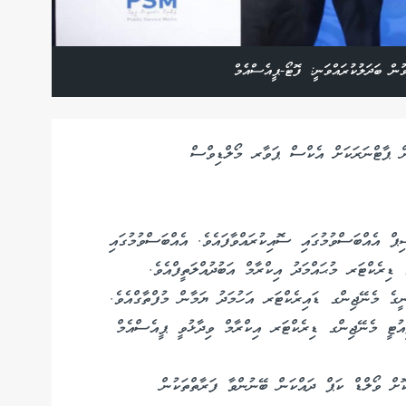
ން ބަދަލުކުރައްވަނީ: ފޮޓޯ-ޕީއެސްއެމް
ް ޕާޓްނަރަކަށް އެކްސް ޕަވާރ މޯލްޑިވްސް
 އެއްބަސްވުމުގައި ސޮއިކުރައްވާފައެވެ. އެއްބަސްވުމުގައި
ިރެކްޓަރ މުޙައްމަދު އިކްރާމް އަބުދުއްލަތީފްއެވެ.
ީގެ މެނޭޖިންގ ޑައިރެކްޓަރ އަހުމަދު ޔަމާން މުފްތާގްއެވެ.
ިއުޓީ މެނޭޖިންގ ޑިރެކްޓަރ އިކްރާމް ވިދާޅުވީ ޕީއެސްއެމް
ޮށް ވޯލްޑް ކަޕް ދައްކަން ބޭނުންވާ ފަރާތްތަކުން