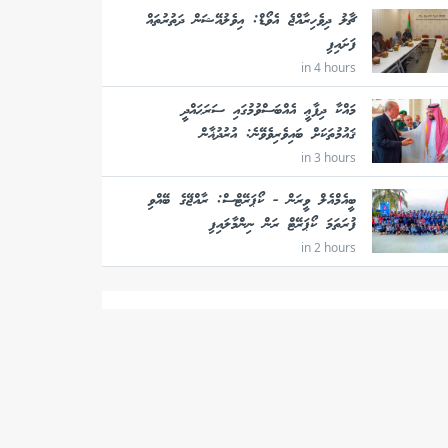
ޗާލު ދިވެހިރާއްޖެ އެވޯޑް: އިވެލުއޭޝަން ދަތުރުތައް
ފަށައިފި
in 4 hours
މައްކާ ދިފާޢީ އެއްބަސްވުމުގައި ސަރަޙައްދީ
ޤައުމުތަކަށް ބައިވެރިވެވޭނެ: އުރުދުޣާން
in 3 hours
ބީއެމްއެލް ވީރަން - ކޯޕަރޭޓްސް: ރާއްޖޭގެ ބޭއްވި
ފުރަތަމަ ކޯޕަރޭޓް ރަން ނިންމާލައިފި
in 2 hours