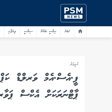
ޚަބަރު
ރިޔާސީ ބަޔާން
ސިޔާސީ
ވިޔަފާރި
ކުޅިވަރު
ޕީ.އެސް.އެމް ވަރލްޑް ކަޕް
ޕާޓްނަރަކަށް އެކްސް ޕަވާރ