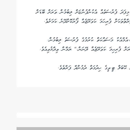
ފަދަ ފުރުސަތެއް އެކުންފުންޏަށް ލިބުމުން ވަރަށް ބޮޑަށް
ާތްތަކަށް ފުރިހަމަ ކަވަރޭޖެއް ފޯރުކޮށްދޭނެ ކަމަށެވެ.
އެމާއެކު މަސައްކަތް ކުރުމުގެ ފުރުސަތު ލިބުމުން.
ރަށް ފުރިހިމަ ކަވަރޭޖެއް ދޭނަން." ޔަމާން ވިދާޅުވިއެވެ.
ޭބަލް ޓީ.ވީގެ ހިދުމަތް ދެމުންދާ ފަރާތެވެ.