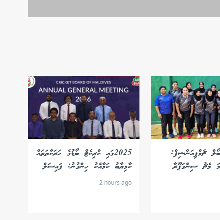
ޯލް ޗެމްޕިއަންޝިޕް:
2025ގައި ކްރިކެޓް ބޯޑުގެ ހަރަކާތަތައް
މަ މެޗު ސިންގަޕޫރާ
ކާމިޔާބު ކަމާއެކު ހިންގުނު: ފައިސަލް
2 hours ago