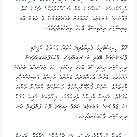
ޤާއިމުކުރުމަށް ސަރުކާރުން ކުރާ މަސައްކަތްތަކުގެ ދަށުން ހަތް
ޒުވާނުންގެ މަރުކަޒެއް ހުޅުވުމަށް ތައްޔާރުވަމުން ދާ ކަމަށް ޔޫތް
މިނިސްޓަރ އިރުތިޝާމް އާދަމް ވިދާޅުވެއްޖެއެވެ.
ޔޫތް މިނިސްޓްރީގެ ފާއިތުވެދިޔަ ހަތަރު އަހަރުގެ ކާމިޔާބީ
ފާހަގަކުރުމަށް ބޭއްވި ރަސްމިއްޔާތުގައި ވާހަކަފުޅުދައްކަވަމުން
މިނިސްޓަރ އިރުތިޝާމް އާދަމް ވިދާޅުވީ، ހަތް ޒުވާނުންގެ މަރުކަޒު
ހުޅުވުމުގެ ގޮތުން އެތަންތަނަށް ބޭނުންވަ މުހިންމު ވަޞީލަތްތަކާއި
ކުޅިވަރުގެ ސާމާނު ފޯރުކޮށްދިނުމުގެ މަސައްކަތް ކުރަމުން އަންނަ
ކަމަށެވެ. ރައީސް ޔާމީންގެ ވެރިކަމުގައި މިހާތަނަށް މުޅިން އަލަށް
24 ޒުވާނުންގެ މަރުކަޒެއް ހުޅުވާ ޚިދުމަތް ދޭން ފަށާފައިވާ ކަން
މިނިސްޓަރ ފާހަގަކުރެއްވިއެވެ.
'' ކުރިން ޤާއިމްކުރެވިފައިވަނީ 28 ޒުވާނުންގެ މަރުކަޒު. ރައީސް