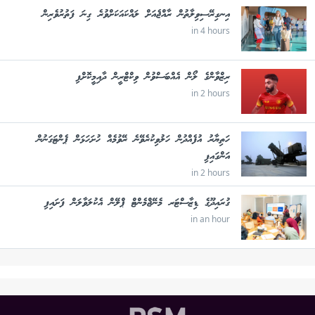
އިނގިރޭސިވިލާތުން ރާއްޖެއަށް ލައްކައަކަށްވުރެ ގިނަ ފަތުރުވެރިން
in 4 hours
ރިޒްވާންގެ ލޯން އެއްބަސްވުން ވިކްޓްރީން ދާއިމީކޮށްފި
in 2 hours
ހަތިޔާރު އުފެއްދުން ހަލުވިކުރެވޭނެ ރޭވުމެއް ހުށަހަޅަން ޕެންޓަގަނުން
އަންގައިފި
in 2 hours
ގުރައިދޫގެ ޑިޒާސްޓަރ މެނޭޖްމެންޓް ޕްލޭން އެކުލަވާލަން ފަށައިފި
in an hour