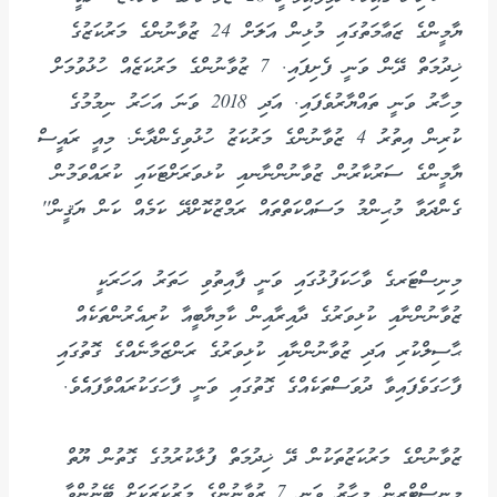
ޔާމީންގެ ޒަޢާމަތުގައި މުޅިން އަލަށް 24 ޒުވާނުންގެ މަރުކަޒުގެ
ޚިދުމަތް ދޭން ވަނީ ފެށިފައި. 7 ޒުވާނުންގެ މަރުކަޒެއް ހުޅުވުމަށް
މިހާރު ވަނީ ތައްޔާރުވެފައި. އަދި 2018 ވަނަ އަހަރު ނިމުމުގެ
ކުރިން އިތުރު 4 ޒުވާނުންގެ މަރުކަޒު ހުޅުވިގެންދާނެ. މިއީ ރައީސް
ޔާމީންގެ ސަރުކާރުން ޒުވާނުންނާނއި ކުޅވަރަށްޓަކައި ކުރައްވަމުން
ގެންދަވާ މުޙިންމު މަސައްކަތްތައް ރަމްޒުކޮށްދޭ ކަމެއް ކަން ޔަޤީން''
މިނިސްޓަރގެ ވާހަކަފުޅުގައި ވަނީ ފާއިތުވި ހަތަރު އަހަރަކީ
ޒުވާނުންނާއި ކުޅިވަރުގެ ދާއިރާއިން ކާމިޔާބީއާ ކުރިއެރުންތަކެއް
ޙާސިލްކުރި އަދި ޒުވާނުންނާއި ކުޅިވަރުގެ ރަންޒަމާނެއްގެ ގޮތުގައި
ފާހަގަވެފައިވާ ދުވަސްތަކެއްގެ ގޮތުގައި ވަނީ ފާހަގަކުރައްވާފައެެވެ.
ޒުވާނުންގެ މަރުކަޒުތަކުން ދޭ ޚިދުމަތް ފުޅާކުރުމުގެ ގޮތުން ޔޫތް
މިނިސްޓްރީން މިހާރު ވަނީ 7 ޒުވާނުންގެ މަރުކަޒަކަށް ބޭނުންވާ