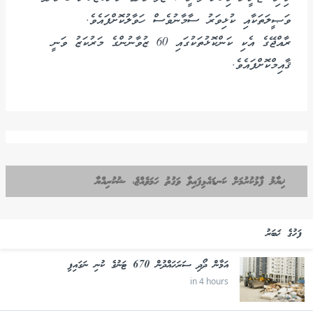
ވަޞީލަތަކާއި ކުޅިވަރު ސާމާނުވެސް ހަވާލުކޮށްފައެވެ.
ރާއްޖޭގެ އެކި ކަންކޮޅުތަކުގައި 60 ޒުވާނުންގެ މަރުކަޒު ވަނީ
ޤާއިމްކޮށްފައެވެ.
ޚިޔާލު ފާޅުކުރުމަށް ކަނޑައެޅިފައިވާ ވަގުތު ހަމަވެއްޖެ، ޝުކުރިއްޔާ
ފަހުގެ ޚަބަރު
އަމާން ދޯދި ސަރަހައްދުން 670 ޓަނުގެ ކުނި ނަގައިފި
in 4 hours