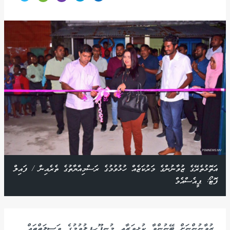
އަތޮޅުތެރޭގެ ޒުވާނުންގެ މަރުކަޒެއް ހުޅުވުމުގެ ރަސްމިއްޔާތުގެ ތެރެއިން / ފައިލް
ފޮޓޯ: ޕީއެސްއެމް
ޒުވާނުންނަށް ބޭނުންވާ ކުޅިވަރާއި މުނިފޫހިފިލުވުމުގެ ވަސީލަތްތައް