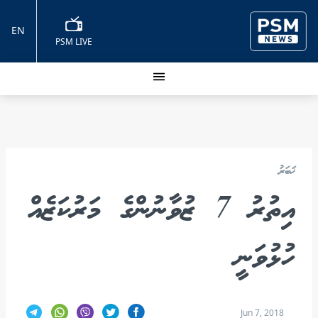
EN
PSM LIVE
ޚަބަރު
އިތުރު 7 ޒުވާނުންގެ މަރުކަޒެއް
ހުޅުވަނީ
Jun 7, 2018