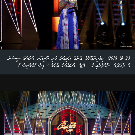
23 މޭ 2018: ދިވެހިރާއްޖޭގެ އެންމެ އަލިގަދަ ތަރި ޖޫނިއާރ ފުރަތަމަ ސީސަން
ގެ ފުރަތަމަ ޝޯގެތެރެއިން - ފޮޓޯ: މުޙައްމަދު އާދަމް / ޕީއެސްއެމްނިއުސް