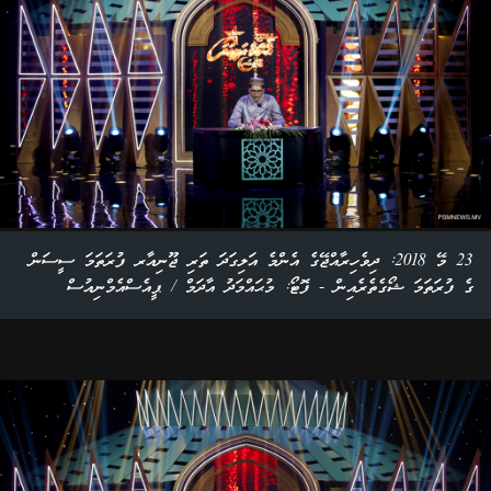
23 މޭ 2018: ދިވެހިރާއްޖޭގެ އެންމެ އަލިގަދަ ތަރި ޖޫނިއާރ ފުރަތަމަ ސީސަން
ގެ ފުރަތަމަ ޝޯގެތެރެއިން - ފޮޓޯ: މުޙައްމަދު އާދަމް / ޕީއެސްއެމްނިއުސް