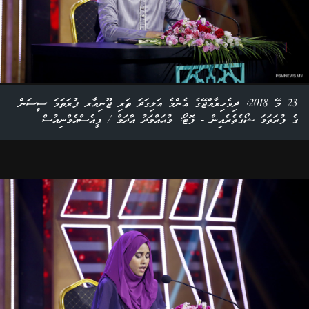
23 މޭ 2018: ދިވެހިރާއްޖޭގެ އެންމެ އަލިގަދަ ތަރި ޖޫނިއާރ ފުރަތަމަ ސީސަން
ގެ ފުރަތަމަ ޝޯގެތެރެއިން - ފޮޓޯ: މުޙައްމަދު އާދަމް / ޕީއެސްއެމްނިއުސް