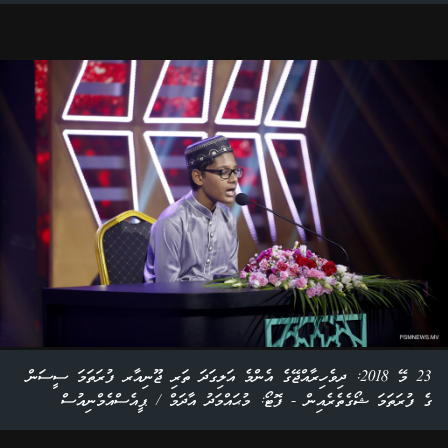
23 މޭ 2018: ދިވެހިރާއްޖޭގެ އެންމެ އަލިގަދަ ތަރި ޖޫނިއާރ ފުރަތަމަ ސީސަން
ގެ ފުރަތަމަ ޝޯގެތެރެއިން - ފޮޓޯ: މުޙައްމަދު އާދަމް / ޕީއެސްއެމްނިއުސް