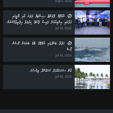
Aug 5, 2026
ފޮޓޯ: ރާއްޖޭގެ ޕޭމަންޓް ސިސްޓަމް ފަވަރަ އާއި ޔޫޕީއައި
ގުޅާލައި އިންޑިއާއަށް ފައިސާ ފޮނުވޭ ޚިދުމަތް އިފްތިތާހްކުރުން
Jul 30, 2026
ފޮޓޯ: ހަފުތާ ބަންދުގައި ރާއްޖޭގެ ބޮޑު ބަޔަކަށް މޫސުން
ގޯސް
Jul 30, 2026
މާލެ ސަރަހައްދަށް ކުރަމުންދާ ވިއްސާރަ
Jul 30, 2026