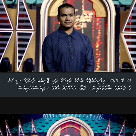
23 މޭ 2018: ދިވެހިރާއްޖޭގެ އެންމެ އަލިގަދަ ތަރި ޖޫނިއާރ ފުރަތަމަ ސީސަން
ގެ ފުރަތަމަ ޝޯގެތެރެއިން - ފޮޓޯ: މުޙައްމަދު އާދަމް / ޕީއެސްއެމްނިއުސް