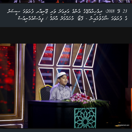
23 މޭ 2018: ދިވެހިރާއްޖޭގެ އެންމެ އަލިގަދަ ތަރި ޖޫނިއާރ ފުރަތަމަ ސީސަން
ގެ ފުރަތަމަ ޝޯގެތެރެއިން - ފޮޓޯ: މުޙައްމަދު އާދަމް / ޕީއެސްއެމްނިއުސް