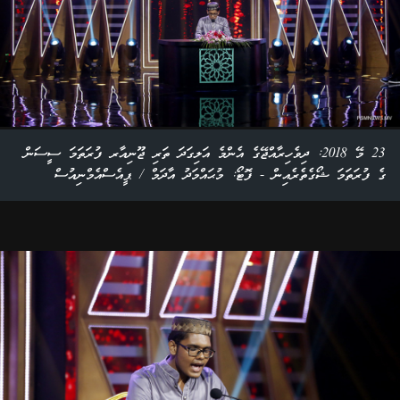
23 މޭ 2018: ދިވެހިރާއްޖޭގެ އެންމެ އަލިގަދަ ތަރި ޖޫނިއާރ ފުރަތަމަ ސީސަން
ގެ ފުރަތަމަ ޝޯގެތެރެއިން - ފޮޓޯ: މުޙައްމަދު އާދަމް / ޕީއެސްއެމްނިއުސް