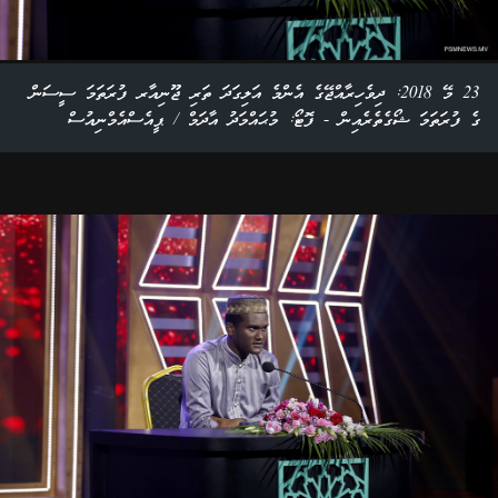
23 މޭ 2018: ދިވެހިރާއްޖޭގެ އެންމެ އަލިގަދަ ތަރި ޖޫނިއާރ ފުރަތަމަ ސީސަން
ގެ ފުރަތަމަ ޝޯގެތެރެއިން - ފޮޓޯ: މުޙައްމަދު އާދަމް / ޕީއެސްއެމްނިއުސް