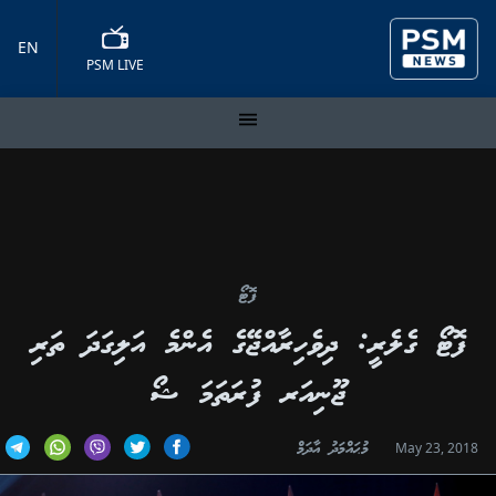
EN
PSM LIVE
ފޮޓޯ
ފޮޓޯ ގެލެރީ: ދިވެހިރާއްޖޭގެ އެންމެ އަލިގަދަ ތަރި
ޖޫނިއަރ ފުރަތަމަ ޝޯ
މުޙައްމަދު އާދަމް
May 23, 2018