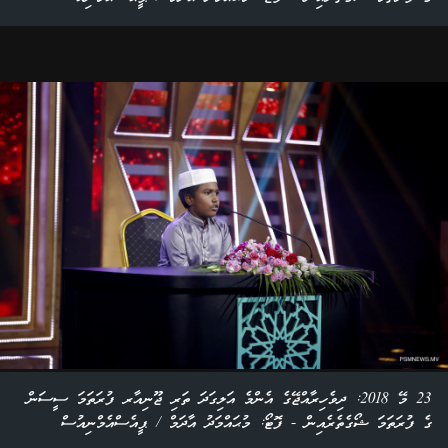
23 މޭ 2018: ދިވެހިރާއްޖޭގެ އެންމެ އަލިގަދަ ތަރި ޖޫނިއާރ ފުރަތަމަ ސީސަން
ގެ ފުރަތަމަ ޝޯގެތެރެއިން - ފޮޓޯ: މުޙައްމަދު އާދަމް / ޕީއެސްއެމްނިއުސް