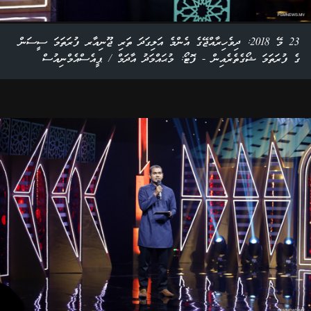
23 މޭ 2018: ދިވެހިރާއްޖޭގެ އެންމެ އަލިގަދަ ތަރި ޖޫނިއާރ ފުރަތަމަ ސީސަން
ގެ ފުރަތަމަ ޝޯގެތެރެއިން - ފޮޓޯ: މުޙައްމަދު އާދަމް / ޕީއެސްއެމްނިއުސް