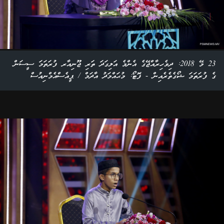
23 މޭ 2018: ދިވެހިރާއްޖޭގެ އެންމެ އަލިގަދަ ތަރި ޖޫނިއާރ ފުރަތަމަ ސީސަން
ގެ ފުރަތަމަ ޝޯގެތެރެއިން - ފޮޓޯ: މުޙައްމަދު އާދަމް / ޕީއެސްއެމްނިއުސް