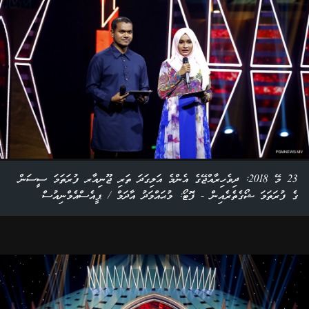
23 މޭ 2018: ދިވެހިރާއްޖޭގެ އެންމެ އަލިގަދަ ތަރި ޖޫނިއާރ ފުރަތަމަ ސީސަން
ގެ ފުރަތަމަ ޝޯގެތެރެއިން - ފޮޓޯ: މުޙައްމަދު އާދަމް / ޕީއެސްއެމްނިއުސް