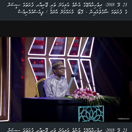
23 މޭ 2018: ދިވެހިރާއްޖޭގެ އެންމެ އަލިގަދަ ތަރި ޖޫނިއާރ ފުރަތަމަ ސީސަން
ގެ ފުރަތަމަ ޝޯގެތެރެއިން - ފޮޓޯ: މުޙައްމަދު އާދަމް / ޕީއެސްއެމްނިއުސް
23 މޭ 2018: ދިވެހިރާއްޖޭގެ އެންމެ އަލިގަދަ ތަރި ޖޫނިއާރ ފުރަތަމަ ސީސަން