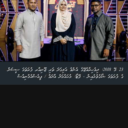
23 މޭ 2018: ދިވެހިރާއްޖޭގެ އެންމެ އަލިގަދަ ތަރި ޖޫނިއާރ ފުރަތަމަ ސީސަން
ގެ ފުރަތަމަ ޝޯގެތެރެއިން - ފޮޓޯ: މުޙައްމަދު އާދަމް / ޕީއެސްއެމްނިއުސް