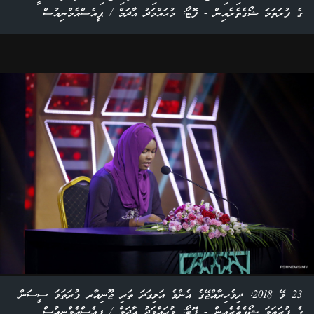
ގެ ފުރަތަމަ ޝޯގެތެރެއިން - ފޮޓޯ: މުޙައްމަދު އާދަމް / ޕީއެސްއެމްނިއުސް
23 މޭ 2018: ދިވެހިރާއްޖޭގެ އެންމެ އަލިގަދަ ތަރި ޖޫނިއާރ ފުރަތަމަ ސީސަން
ގެ ފުރަތަމަ ޝޯގެތެރެއިން - ފޮޓޯ: މުޙައްމަދު އާދަމް / ޕީއެސްއެމްނިއުސް