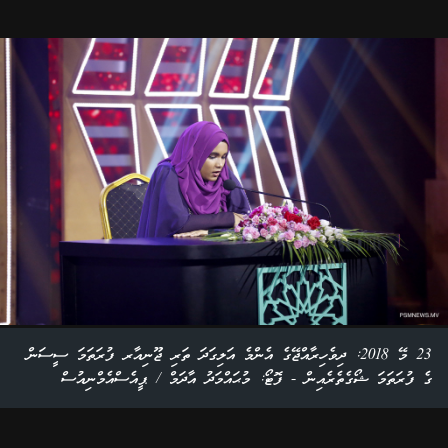
23 މޭ 2018: ދިވެހިރާއްޖޭގެ އެންމެ އަލިގަދަ ތަރި ޖޫނިއާރ ފުރަތަމަ ސީސަން
ގެ ފުރަތަމަ ޝޯގެތެރެއިން - ފޮޓޯ: މުޙައްމަދު އާދަމް / ޕީއެސްއެމްނިއުސް