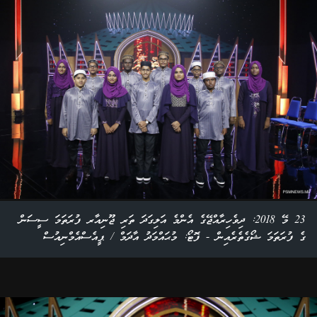
23 މޭ 2018: ދިވެހިރާއްޖޭގެ އެންމެ އަލިގަދަ ތަރި ޖޫނިއާރ ފުރަތަމަ ސީސަން
ގެ ފުރަތަމަ ޝޯގެތެރެއިން - ފޮޓޯ: މުޙައްމަދު އާދަމް / ޕީއެސްއެމްނިއުސް