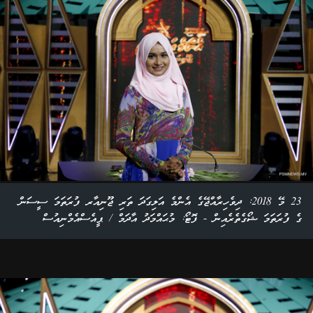
23 މޭ 2018: ދިވެހިރާއްޖޭގެ އެންމެ އަލިގަދަ ތަރި ޖޫނިއާރ ފުރަތަމަ ސީސަން
ގެ ފުރަތަމަ ޝޯގެތެރެއިން - ފޮޓޯ: މުޙައްމަދު އާދަމް / ޕީއެސްއެމްނިއުސް