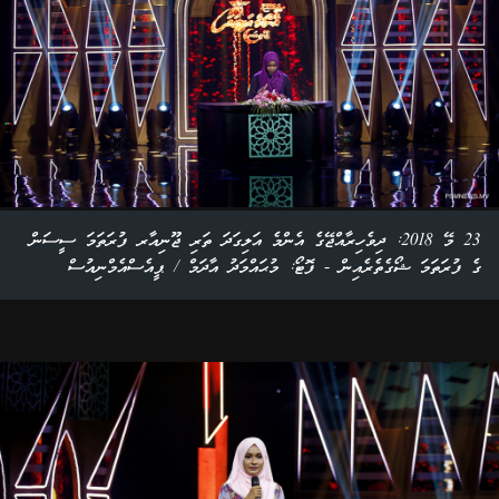
23 މޭ 2018: ދިވެހިރާއްޖޭގެ އެންމެ އަލިގަދަ ތަރި ޖޫނިއާރ ފުރަތަމަ ސީސަން
ގެ ފުރަތަމަ ޝޯގެތެރެއިން - ފޮޓޯ: މުޙައްމަދު އާދަމް / ޕީއެސްއެމްނިއުސް