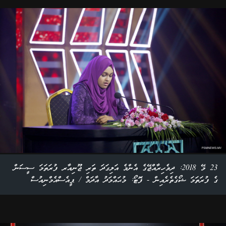
23 މޭ 2018: ދިވެހިރާއްޖޭގެ އެންމެ އަލިގަދަ ތަރި ޖޫނިއާރ ފުރަތަމަ ސީސަން
ގެ ފުރަތަމަ ޝޯގެތެރެއިން - ފޮޓޯ: މުޙައްމަދު އާދަމް / ޕީއެސްއެމްނިއުސް