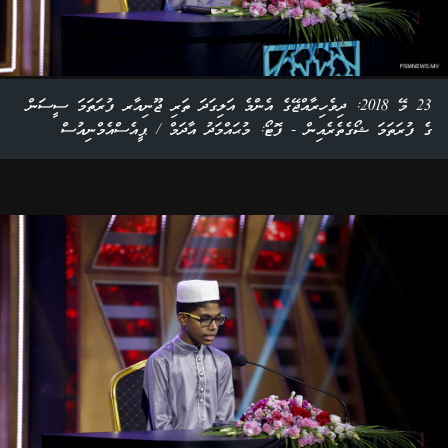
23 މޭ 2018: ދިވެހިރާއްޖޭގެ އެންމެ އަލިގަދަ ތަރި ޖޫނިއާރ ފުރަތަމަ ސީސަން
ގެ ފުރަތަމަ ޝޯގެތެރެއިން - ފޮޓޯ: މުޙައްމަދު އާދަމް / ޕީއެސްއެމްނިއުސް