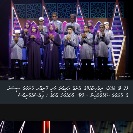
23 މޭ 2018: ދިވެހިރާއްޖޭގެ އެންމެ އަލިގަދަ ތަރި ޖޫނިއާރ ފުރަތަމަ ސީސަން
ގެ ފުރަތަމަ ޝޯގެތެރެއިން - ފޮޓޯ: މުޙައްމަދު އާދަމް / ޕީއެސްއެމްނިއުސް