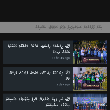
ޚިޔާލު ފާޅުކުރުމަށް ކަނޑައެޅިފައިވާ ވަގުތު ހަމަވެއްޖެ، ޝުކުރިއްޔާ
ފޮޓޯ: ޕީއެސްއެމް ފިއެސްޓަރ 2026 ހޭންޑްބޯޅަ މުބާރާތުގެ
އަންހެން ފައިނަލް
17 hours ago
ފޮޓޯ: ޕީއެސްއެމް ފިއެސްޓަރ 2026 ފުޓްސަލް ފައިނަލް
މެޗް
a day ago
ފޮޓޯ: ކުދި ޖަޒީރާ ޤައުމުތަކުގެ އޮޑިޓު އިދާރާތަކުގެ މަހާސިންތާ
ނިންމުމުގެ ރަސްމިއްޔާތު