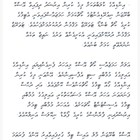
. އިންޑިއާގެ ކްލަބްތަކަށް މީގެ ކުރިން އިރުޝަދު ދީފައިވާ އޮސްކާ
ބްރޫޒަން ނިއުރޭޑިއެންޓުގެ ކޯޗްކަމަށް ހަމަޖައްސާފައިވަނީ އެޓީމްގެ
ކުރީގެ ކޯޗް ބެނާޑޯ ޓަވަރޭޒް މަޤާމުން ދުރުކުރުމަށްފަހުއެވެ. ޓަވަރޭޒް
މަޤާމުން ދުރުކޮށްފައިވަނީ އެކަށީގެންވާ ވަރުގެ ނަތީޖާ ތަކެއް
ނުނެރެވޭތީ ކަމަށް ބުނެއެވެ.
އަލަށް ހަމަޖެއްސި ކޯޗް އޮސްކާ މިއަހަރު ފެނިގެންދިޔައީ އިންޑިއާގެ
އައިލީގުގެ މުމްބާއީ ސިޓީ އެފްސީއިންނެވެ. އޭނާވަނީ މީގެ ކުރިން
އިންޑިއާގެ ގޯއާ ޓީމްގެ ކޯޗްކަންވެސް ކޮށްފައެވެ. އަދި ދެހާސް
ފަނަރަވަނަ އަހަރު އޮސްކާ މަސައްކަތްކުރީ އައިލީގުގެ މުމްބާއީ
ޓީމްގެ އެސިސްޓެންޓް ކޯޗަކަށެވެ. އެއަހަރު މުމްބާއީ ޓީމަށް
އިރުޝާދުދިނީ ފްރާންސްގެ ކުރީގެ ފޯވާޑް ނިކޮލަސް އަނިލްކާއެވެ.
އޮސްކާ ބްރޫޒަން މާލެ އައިސް ޓީމާ ގުޅިފައިވާއިރު އޭނާގެ ފުރަތަމަ