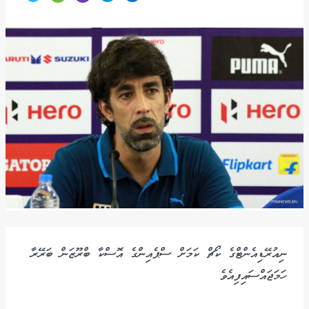
ނިއުރޭޑިއެންޓްގެ ކޯޗް ކަމަށް ސްޕެއިންގެ އޮސްކާ ބްރޫޒަން ބަރޭރާ
ހަމަޖައްސައިފިއެވެ