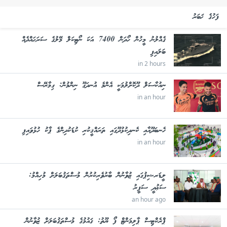
ފަހުގެ ޚަބަރު
ގެއްލުނު މީހުން ހޯދަން 7400 އަކަ ނޯޓިކަލް މޭލުގެ ސަރަޙައްދެއް
ބަލައިފި
in 2 hours
ނިއުކާސަލް ދޫކޮށްލުމަކީ އެންމެ އުނދަގޫ ނިންމުން: ގިމާރޭސް
in an hour
ހެނބަދޫއާއި ކެނދިކުޅުދޫގައި ތަރައްޤީކުރި ކުޑަކުދިންގެ ޕާކު ހުޅުވައިފި
in an hour
ލީޑަރޝިޕުގައި ޒުވާނުން ބާރުވެރިކުރުން މުސްތަޤުބަލަށް މުހިއްމު:
ސަޢުދީ ސަފީރު
an hour ago
ޕްރެކްޓިސް ޕާލިމަންޓް ފޯ ޔޫތު: ޤައުމުގެ މުސްތަޤުބަލަށް ޒުވާނުން