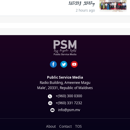
ބިނާކޮށްދޭ ޕްރޮގްރާމެއް
2 hours ago
Public Service Media
Radio Building, Ameenee Magu
Male', 20331, Republic of Maldives
+(960) 300 0300
+(960) 331 7232
info@psm.mv
About
Contact
TOS