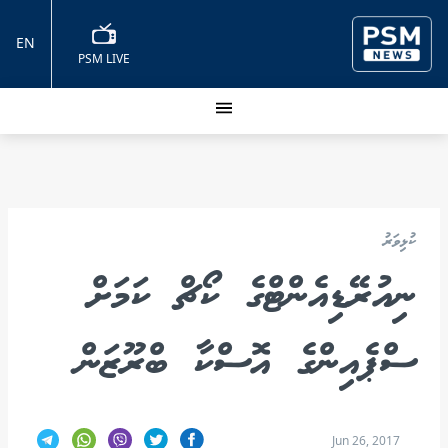
EN
PSM LIVE
ކުޅިވަރު
ނިއުރޭޑިއެންޓްގެ ކޯޗް ކަމަށް
ސްޕެއިންގެ އޮސްކާ ބްރޫޒަން
Jun 26, 2017