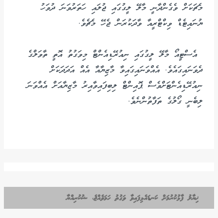
މެޗަކަށް ވެގެންދާނީ މާލޭ ލީގުގައި ޖުލައި ހަތަރުވަނަ ދުވަހު
ޔުނައިޓެޑް ވިކްޓްރީއާ ވާދަކުރަން ޖެހޭ މެޗެވެ.
އެސްޓީއޯ މާލޭ ލީގުގައި ނިއުރޭޑިއެންޓް މިވަގުތު އޮތީ ތާވަލްގެ
ދެވަނައިގައެވެ. އެއްވަނައިގައިވާ މާޒިޔާއާ އެއް އަދަދަކަށް
ނިއުރޭޑިއެންޓަށްވެސް ޕޮއިންޓް ލިބިފައިވާއިރު މާޒިޔާއަށް އެއްވަނަ
ލިބެނީ ގޯލުގެ ތަފާތުންނެވެ.
ޚިޔާލު ފާޅުކުރުމަށް ކަނޑައެޅިފައިވާ ވަގުތު ހަމަވެއްޖެ، ޝުކުރިއްޔާ