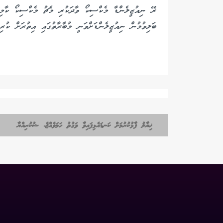
ރޭ ނިއުޒީލެންޑާ މެކްސިކޯ ވާދަކުރި މެޗު މެކްސިކޯ ކާމިޔ
ބަލިވުމުން ނިއުޒީލެންޑަށްވަނީ މުބާރާތުގައި އިތުރަށް ކުރިއ
ޚިޔާލު ފާޅުކުރުމަށް ކަނޑައެޅިފައިވާ ވަގުތު ހަމަވެއްޖެ، ޝުކުރިއްޔާ