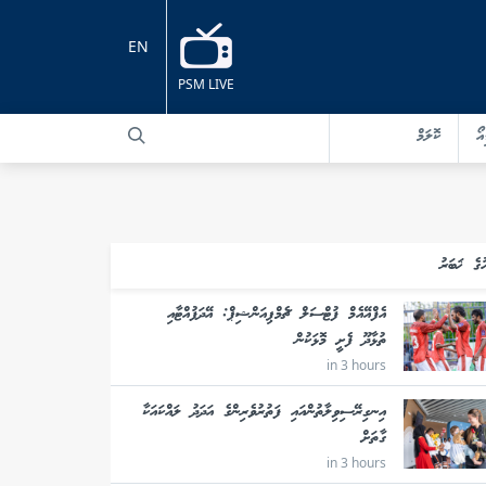
EN
PSM LIVE
އޯ
ކޮލަމް
ުގެ ޚަބަރު
އެފްއޭއެމް ފުޓްސަލް ޗެމްޕިއަންޝިޕް: އޭދަފުއްޓާއި
ތުޅާދޫ ފެށީ މޮޅަކުން
in 3 hours
އިނގިރޭސިވިލާތުންއައި ފަތުރުވެރިންގެ އަދަދު ލައްކައަކާ
ގާތަށް
in 3 hours