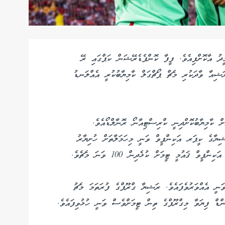
ީދު އާކޮށްފިއެވެ. ފީފާ ކޮންފެޑެރޭޝަން ކަޕްގައި ރޭ
ަޝިއާ ވާދަކުރި މެޗް ޕޯޗްގަލް ކާމިޔާބުކުރީ އެއްލަނޑު
ް ކާމިޔާބުކޮށްދިނީ ކްރިސްޓިއާނޯ ރޮނާލްޑޯއެވެ.
ޝިޔާގެ ކީޕަރ އަކިންފީވް ވަނީ މިހަމަލާތަށް ހުށިޔާރު
 ޤައުމީ ޓީމަށް ކުޅެދިން 100 ވަނަ މެޗެވެ.
ަނީ އެއްވަރުވެފައެވެ. ރަޝިޔާ ގްރޫޕްގެ ފުރަތަމަ މެޗު
ންޑް ފިޔަވާ މިގްރޫޕްގެ ތިން ޓީމަށްވެސް ވަނީ ހުޅުވިފައެވެ.