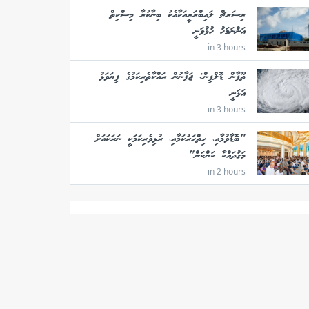
ރިސަރޗް ލައިބްރަރީއަކާއެކު ބިނާކުރާ މިސްކިތް
އަންނަމަހު ހުޅުވަނީ
in 3 hours
ތޫފާން ޑޮލްފިން: ޖަޕާނުން ރައްކާތެރިކަމުގެ ފިޔަވަޅު
އަޅަނީ
in 3 hours
"ބޮޑާވުމާއި، ހިތްހަރުކަމާއި، ރުޅިވެރިކަމަކީ ނަރަކައަށް
މަގުދައްކާ ކަންކަން"
in 2 hours