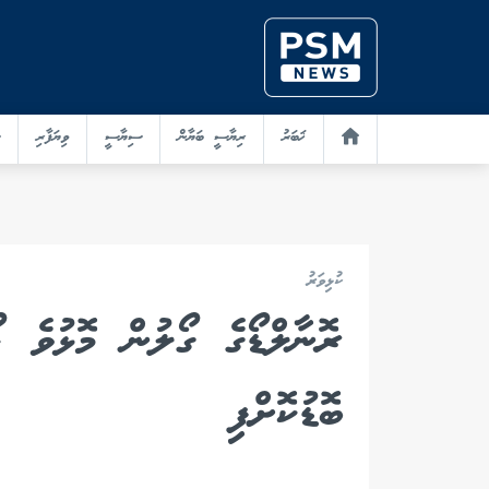
ޚަބަރު
ރިޔާސީ ބަޔާން
ސިޔާސީ
ވިޔަފާރި
ކުޅިވަރު
ރޮނާލްޑޯގެ ގޯލުން މޮޅުވެ ޕ
ބޮޑުކޮށްފި