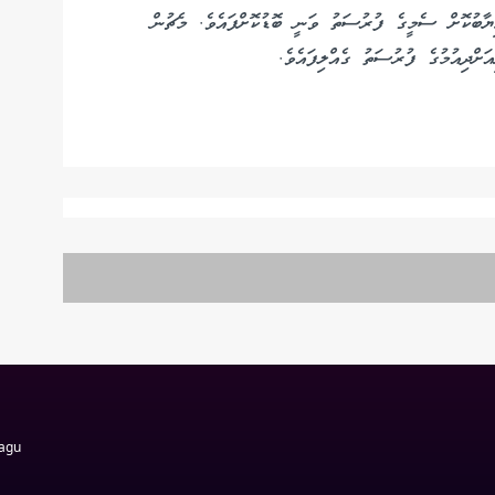
ާބުކޮށް ސެމީގެ ފުރުސަތު ވަނީ ބޮޑުކޮށްފައެވެ. މެޗުން
ަށްދިއުމުގެ ފުރުސަތު ގެއްލިފައެވެ.
Magu