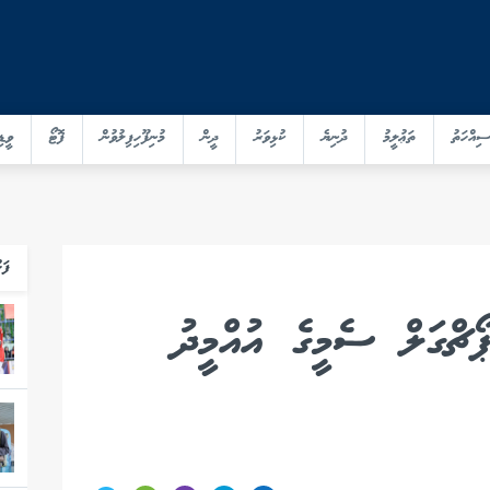
ސިއްހަތު
ތަޢުލީމު
ދުނިޔެ
ކުޅިވަރު
ދީން
މުނިފޫހިފިލުވުން
ފޮޓޯ
ވީޑި
ފަހ
ޯޗްގަލް ސެމީގެ އުއްމީދު