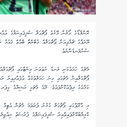
ރޮނާލްޑޯގެ ގޯލުން މޮޅުވެ ޕޯޗްގަލް ސެމީފައިނަލްގެ އުއްމ
ޔޫރަޕްގެ ޗެމްޕިއަން ޕޯޗްގަލްއާ މުބާރާތް ބާއްވާ ޤައުމު ރ
ސުންލަނޑުންނެވެ.
މެޗުގެ ހަމައެކަނި ލަނޑު ނުވަވަނަ މިނެޓްގައި ޕޯޗްގަލްއަށ
ޕޯޗްގަލްއިން މެޗުގައި ގިނަ ހަމަލާތަކެއް އުފެއްދިއިރު ރަ
ކަމާއެކު ދިފާއުކޮށްފައެވެ. ރޭގެ މެޗަކީ ރަޝިޔާގެ ކީޕަރ އަކިންފީވް
މި ގްރޫޕްގައި ޕޯޗްގަލް ކުޅުނު ފުރަތަމަ މެޗުން އެޓީމް ވ
ކާމިޔާބުކޮށްފައިވާއިރު ސެމީފައިނަލްގެ ފުރުސަތު ނިއުޒީލެ