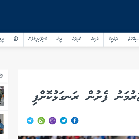
ސިއްހަތު
ތަޢުލީމު
ދުނިޔެ
ކުޅިވަރު
ދީން
މުނިފޫހިފިލުވުން
ފޮޓޯ
ވީޑި
ފަހ
ރުމަނު ފެށުން ރަނގަޅުކޮށްފި