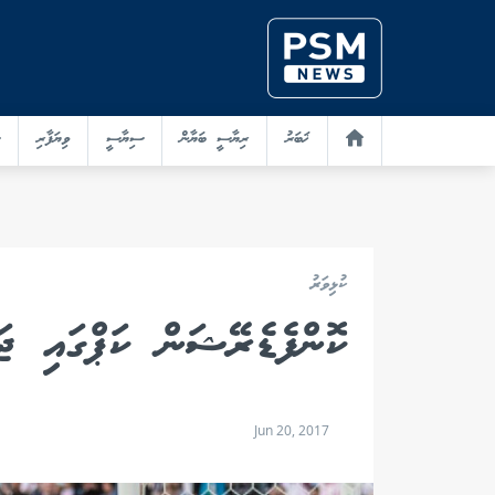
ޚަބަރު
ރިޔާސީ ބަޔާން
ސިޔާސީ
ވިޔަފާރި
ކުޅިވަރު
ކޮންފެޑެރޭޝަން ކަޕްގައި ޖަ
Jun 20, 2017