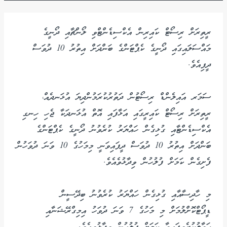
ރީތިރަށް ރިސޯޓް ކައިރިން އެކްސިޑެންޓްވި ލޯންޗާއި ދޯނީގެ
މައްސަލައިގައި ދޯނީގެ ކެޕްޓަންގެ ބަންދަށް އިތުރު 10 ދުވަސް
ދީފިއެވެ.
ސަމަރ އައިލެންޑް ރިސޯޓުން ދަތުރުކުރަމުންދިޔަ އުޅަނދެއް،
ރީތިރަށް ރިސޯޓް ކައިރީގައި އަޅާފައި އޮތް އުޅަނދަކާ ޖެހި ހިނގި
އެކްސިޑެންޓާއި ގުޅިގެން ހައްޔަރު ކުރެވުނު ދޯނީގެ ކެޕްޓަންގެ
ބަންދަށް އިތުރު 10 ދުވަސް ދީފައިވަނީ މިމަހުގެ 10 ވަނަ ދުވަހުން
ފެށިގެން ކަމަށް ފުލުހުން ވިދާޅުވެއެވެ.
މި ހާދިސާއާއި ގުޅިގެން ހައްޔަރު ކުރެވުނު ބިދޭސީން
ޑީޕޯޓްކޮށްލުމަށް މި މަހުގެ 7 ވަނަ ދުވަހު އިމިގްރޭޝަނާއި