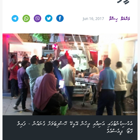
މަރްޔަމް ހިޝްމާ
Jun 16, 2017
އެކްސިޑެންޓުގައި އަނިޔާވި މީހުން އޭޑީކޭ ހޮސްޕިޓަލަށް ގެނައުން - ފައިލް
ފޮޓޯ: ޕީއެސްއެމް