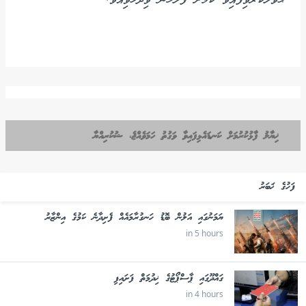
ޙަވާލުކުރެވިފައިވާ ކަމަށް ފުލުހުން ވިދާޅުވިއެވެ.
ޚިޔާލު ފާޅުކުރުމަށް ކަނޑައެޅިފައިވާ ވަގުތު ހަމަވެއްޖެ، ޝުކުރިއްޔާ
ފަހުގެ ޚަބަރު
ޔަމަނުގައި އަލުން ބޮޑު ހަނގުރާމައެއް ފެށިދާނެ ކަމުގެ އިންޒާރު
in 5 hours
ގައްދޫގައި ޕާސްޕޯޓުގެ ޚިދުމަތް ފަށައިފި
in 4 hours