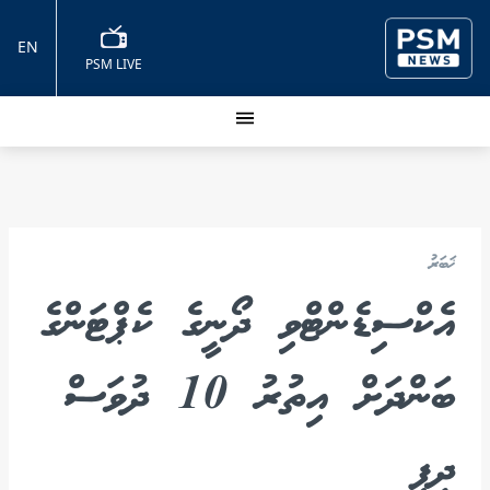
EN
PSM LIVE
ޚަބަރު
އެކްސިޑެންޓްވި ދޯނީގެ ކެޕްޓަންގެ
ބަންދަށް އިތުރު 10 ދުވަސް
ދީފި