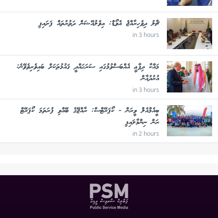
ޗާލު ދިވެހިރާއްޖެ އެވޯޑް: އިވެލުއޭޝަން ދަތުރުތައް ފަށައިފި
in 3 hours
މައްކާ ދިފާޢީ އެއްބަސްވުމުގައި ސަރަޙައްދީ ޤައުމުތަކަށް ބައިވެރިވެވޭނެ:
އުރުދުޣާން
in 3 hours
ބީއެމްއެލް ވީރަން - ކޯޕަރޭޓްސް: ރާއްޖޭގެ ބޭއްވި ފުރަތަމަ ކޯޕަރޭޓް
ރަން ނިންމާލައިފި
in 2 hours