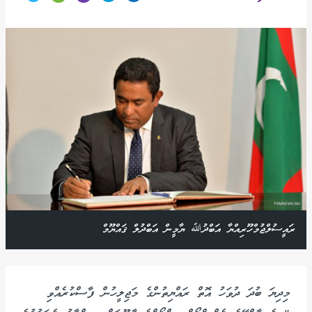
ރައީސުލްޖުމްހޫރިއްޔާ އަބްދުﷲ ޔާމީން އަބްދުލް ޤައްޔޫމް
މިދިޔަ ބުދަ ދުވަހު އޮތް ރައްޔިތުންގެ މަޖިލީހުން ފާސްކުރެއްވި