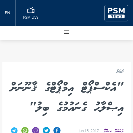
EN
PSM LIVE
ޚަބަރު
"އެކްސްޕޯޓް އިމްޕޯޓްގެ ޤާނޫނަށް
އިޞްލާޙު ގެނައުމުގެ ބިލު"
މަރްޔަމް ހިޝްމާ
Jun 15, 2017