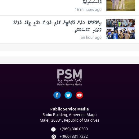
އެކްސަސައިޒެއް
16 minutes ago
އިންގްލޭންޑް އަތުން އާޖެންޓީނާ މޮޅުވި ދުވަސް ގައުމީ ޓީމުގެ ދުވަހުގެ
ގޮތުގައި ހާއްސަކޮށްފި
an hour ago
Public Service Media
Radio Building, Ameenee Magu
Male', 20331, Republic of Maldives
+(960) 300 0300
+(960) 331 7232