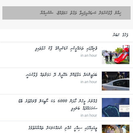
ޚިޔާލު ފާޅުކުރުމަށް ކަނޑައެޅިފައިވާ ވަގުތު ހަމަވެއްޖެ، ޝުކުރިއްޔާ
ފަހުގެ ޚަބަރު
ވެލިދޫގައި ތަރައްޤީކުރި ކުޑަކުދިންގެ ޕާކު ހުޅުވައިފި
in an hour
ބަދަވީންނަށް އަމާޒުކޮށް ޔަހޫދީން ދޭ ހަމަލާތައް ފުޅާކުރަނީ
in an hour
ގެއްލުނު މީހުން ހޯދަން 6000 އަކަ ނޯޓިކަލް މޭލަށްވުރެ ބޮޑު
ސަރަހައްދެއް ބަލައިފި
in an hour
ވީއައިއޭގައި ސިއްހީ ކުއްލި ނުރައްކަލަކަށް ތައްޔާރުވުމުގެ