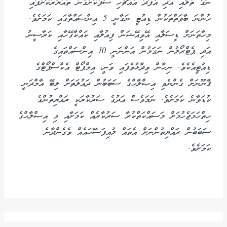
ނަގާ ތެލާއި އަދި އެފަދަ އެއްޗެހި ސާފުކޮށްގެން ތައްޔާރުކޮށްފައި
ހުންނަ ބާވަތްތަކުން ޑިއުޓީ ނަގާނީ 5 އިންސައްތާގައި ކަމަށެވެ.
މިހާތަނަށް ޑީސަލާއި އޭވިއޭޝަން ފިއުލާއި ކައްކާގޭހާއި ކަރާސީނު
އަދި ޕެޓްރޯލުން ނަގަމުން އަންނަނީ 10 އިންސައްތައިގެ
ޑިއުޓީއެކެވެ. ނިހާން ވިދާޅުވެފައި ވަނީ، އިމްޕޯޓް އެކްސްޕޯޓްގެ
ޤާނޫނަށް ގެންނެވި އިޞްލާޙްގެ ސަބަބުން ދައުލަތަށް ލިބޭ އާމްދަނީ
ކުޑަވާނެ ކަމަށެވެ. ނަމަވެސް އަދުގެ ސަރުކާރަކީ ރައްޔިތުންގެ
ހިތްހަމަޖެހުމަށް މަސައްކަތްކުރާ ސަރުކާރެއް ކަމަށާއި މި އިޞްލާޙްގެ
ސަބަބުން ރައްޔިތުންނަށް އެތައް ލުއިފަސޭހައެއް ވެގެންދާނެ
ކަމަށެވެ.