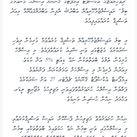
"ދިވެހިރާއްޖޭގެ އެކްސްޕޯޓް އިމްޕޯޓްގެ ޤާނޫނަށް އިޞްލާޙު ގެނައުމުގެ
ބިލު" ރައީސުލްޖުމްހޫރިއްޔާ ޢަބްދުﷲ ޔާމީން ޢަބްދުލްޤައްޔޫމް މިއަދު
ތަޞްދީޤް ކުރައްވައިފިއެވެ.
މި ބިލު ރައީސުލްޖުމްހޫރިއްޔާ ތަޞްދީޤް ކުރެއްވުމާ ގުޅިގެން ދިވެހި
ސަރުކާރުގެ ގެޒެޓްގައި ވަނީ ޝާއިޢު ކުރައްވާފައެވެ. މި އިސްލާހާ
ގުޅިގެން، ތެލުގެ ބާވަތްތަކުން ނަގާ ޑިއުޓީ %5 އަށް ކުޑަވެ،
މިއަދުން ފެށިގެން މި އިސްލާހަށް ޢަމަލުކުރަން ފަށާނެއެވެ.
އިމްޕޯރޓް އެކްސްޕޯޓް ޤާނޫނުގެ ޗެޕްޓަރ 27 އަށް ސަރުކާރުގެ
ފަރާތުން އިސްލާޙު ހުށައަޅުއްވާފައިވަނީ މަޖިލީހުގެ މެޖޯރިޓީ ލީޑަރ
އަޙްމަދު ނިހާން ޙުސައިން މަނިކެވެ.
ނިހާން ހުށައަޅުއްވާ މަޖިލީހުން ފާސްކޮށް، ރައީސް ތަސްދީޤްކުރެއްވި،
މި އިޞްލާޙްގައި ވަނީ ބިމުން ނަގާ ހަކަތައިގެ ބާވަތްތަކާއި ބިމުން