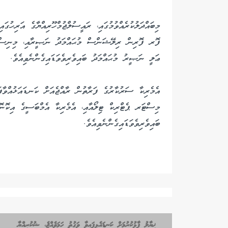
މިބައްދަލުކުރެއްވުމުގައި، ރައީސުލްޖުމްހޫރިއްޔާގެ އަރިހުގ
ފޮރ ފޮރިން ރިލޭޝަންސް މުޙައްމަދު ނަޞީރާއި، މިނިސްޓް
ޢަލީ ނަޞީރު މުޙައްމަދު ‏ބައިވެރިވެވަޑައިގެންނެވިއެވެ.
އެމެރިކާ ސަރުކާރުގެ ފަރާތުން ރާއްޖެއަށް ކަނޑައަޅުއްވާ
މިސްޓަރ ޕެޓްރިކް ޓިލޯއާއި، އެމެރިކާ އެމްބަސީގެ އިކޮނޮ
ބައިވެރިވެވަޑައިގެންނެވިއެވެ.
ޚިޔާލު ފާޅުކުރުމަށް ކަނޑައެޅިފައިވާ ވަގުތު ހަމަވެއްޖެ، ޝުކުރިއްޔާ