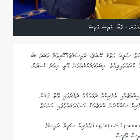
ރެއްވުން - ފޮޓޯ: ރައީސް އޮފީސް
ްނަވާ ސަފީރު އަތުލް ކޭޝަޕް، ރައީސުލްޖުމްހޫރިއްޔާ ޢަބްދު ﷲ
ް ކުރައްވައިފިއެވެ. މިބައްދަލުކުރެއްވުން އޮތީ، މިއަދު ހެނދުނު
ހިރާއްޖެއާއި އެމެރިކާއާ ދެޤައުމުގެ ދެމެދުގައި އޮތް ގުޅުން
ށް ‏‏ބަދަހިކުރެއްވުމާ‏‎ ‎‏ބެހޭގޮތުން އެމެރިކާ ސަރުކާރުން ރާއްޖެއަށް ކަނޑައަޅުއްވާފައި ހުންނަވާ
img:http://s2.psmnews.mv/images/660x400/14973449670549.jpg|އެމެރިކާ ސަފީރު ރައީސްގެ
ައީސް އޮފީސް