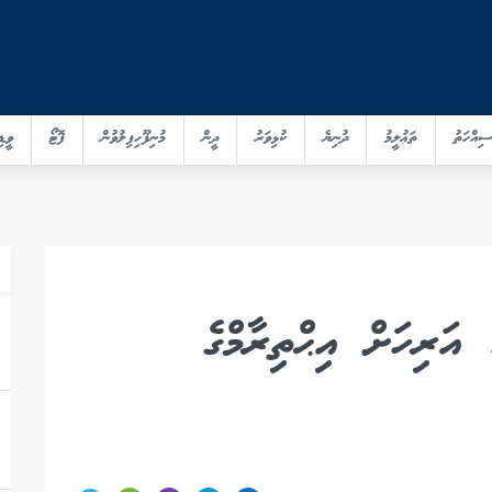
ސިއްހަތު
ތަޢުލީމު
ދުނިޔެ
ކުޅިވަރު
ދީން
މުނިފޫހިފިލުވުން
ފޮޓޯ
ވީޑި
އަރިހަށް އިޙްތިރާމްގެ