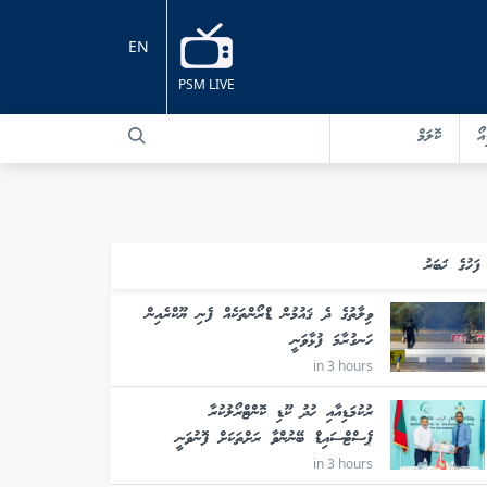
EN
PSM LIVE
އޯ
ކޮލަމް
ފަހުގެ ޚަބަރު
ވިލާތުގެ ދެ ޤައުމުން ޑްރޯންތަކެއް ފެނި ޔޫކްރެއިން
ހަނގުރާމަ ފުޅާވަނީ
in 3 hours
ރުކުމަޑިއާއި ހުދު ކޫޑި ކޮންޓްރޯލުކުރާ
ޕެސްޓްސައިޑް ބޭނުންވާ ރަށްތަކަށް ފޮނުވަނީ
in 3 hours