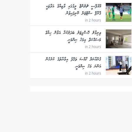
އޭއެފްސީ ޗެލެންޖް ލީގުގައި މާޒިޔާގެ އަމާޒަކީ
ގްރޫޕް ސްޓޭޖަށް ކޮލިފައިވުން
in 2 hours
ވިލިމާލެ ހޮސްޕިޓަލު ބަދަލުކުރާ އަމާން ހިޔާގެ
މަސައްކަތް މިމަހު ނިންމަނީ
in 2 hours
ޤުރްއާނަށް ޚާއްޞަ ވަޤްފު އިމާރާތުގެ ކުރެހުން
އަންނަ މަހު ނިންމަނީ
in 2 hours