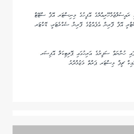
ައި ‏‏ރައީސުލްޖުމްހޫރިއްޔާގެ އޮފީހުގެ މިނިސްޓަރ އޮފް ސްޓޭޓް
ރީ އޮފް ފޮރިން އެފެއާޒްގެ ފޮރިން ސެކްރެޓަރީ، ޑޮކްޓަރ
ފައި ހުންނަވާ ސަފީރުގެ އަރިހުގައި ޕޮލިޓިކަލް އޮފިސަރ
މިކް ޗީފް މިސްޓަރ ޕަރްތާ މަޒުމްދާރު