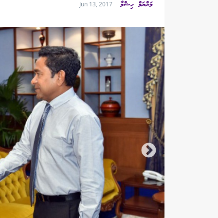
މަރްޔަމް ހިޝްމާ
Jun 13, 2017