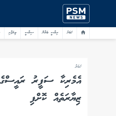
ޚަބަރު
ރިޔާސީ ބަޔާން
ސިޔާސީ
ވިޔަފާރި
ޚަބަރު
އެމެރިކާ ސަފީރު ރައީސްގެ 
ޒިޔާރަތެއް ކޮށްފި