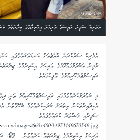
އެމެރިކާ ސަފީރު ރައީސްގެ އަރިހަށް އިޙްތިރާމްގެ ޒިޔާރަތެއް ކު
އެމެރިކާ ސަރުކާރުން ރާއްޖެއަށް ކަނޑައަޅުއްވާފައި ހުނ
ޔާމީން ޢަބްދުލްޤައްޔޫމްގެ އަރިހަށް އިޙްތިރާމްގެ ޒިޔާރަތެއ
ރައީސުލްޖުމްހޫރިއްޔާގެ އޮފީހުގައެވެ.
މި ބައްދަލުކުރެއްވުމުގައި ރައީސުލްޖުމްހޫރިއްޔާ ވަނީ ‏ދިވެ
އެކިދާއިރާތަކުން އިތުރަ
ސަފީރާއި މަޝްވަރާ ކުރައްވާފައެވެ.
އަރިހަށް އިޙްތިރާމްގެ ޒިޔާރަތެއް ކުރެއްވުން - ފޮޓޯ: ރ