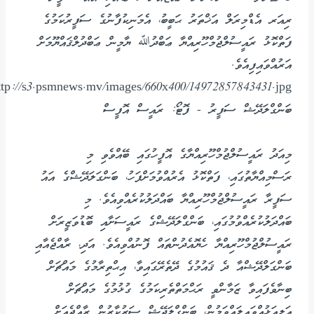
ރިއަރ އެޑްމިރަލް އަޚްތަރު ޙަބީބު، އެމަނިކުފާނުގެ ސަފީރުކަމުގެ
ފަތްކޮޅު ރައީސުލްޖުމްހޫރިއްޔާ ޢަބްދުﷲ ޔާމީން ޢަބްދުލްޤައްޔޫމަށް
އަރުއްވައިފިއެވެ.
ބަންގްލަދޭޝް ސަފީރު - ފޮޓޯ: ރައީސް އޮފީސް
މިއަދު ރައީސުލްޖުމްހޫރިއްޔާގެ އޮފީހުގައި ބޭއްވެވި މި
ރަސްމިއްޔާތުގައި، ފަތްކޮޅު އެރުއްވުމަށްފަހު، ބަންގަލަދޭޝްގެ އައު
ސަފީރާ ރައީސުލްޖުމްހޫރިއްޔާ ބައްދަލުކުރެއްވިއެވެ. މި
ބައްދަލުކުރެއްވުމުގައި، ބަންގްލަދޭޝްގެ ރައީސަށާއި ބޮޑުވަޒީރަށް
ރައީސުލްޖުމްހޫރިއްޔާ ހެޔޮއެދުންތައް ފޮނުއްވިއެވެ. އަދި، ރާއްޖެއާއި
ބަންގަލްދޭޝްއާ ދެ ޤައުމުގެ ދޭތެރޭގައިވާ، އިޙްތިރާމުގެ މައްޗަށް
ބިނާވެފައިވާ ޒަމާންވީ ރަޙްމަތްތެރިކަމުގެ ގުޅުމުގެ މައްޗަށް
އަލިއަޅުއްވައިލައްވަމުން، ބަންގްލަދޭޝް ސަރުކާރުން ރާއްޖެއަށް