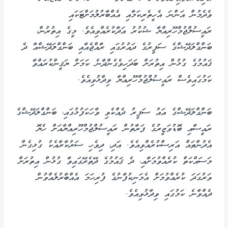
ވެދެމުން އަންނަ އެހީތެރިކަމާއި އެއްބާރުލުމަށްޓަކައި
ރައީސުލްޖުމްހޫރިއްޔާ ޝުކުރު އަދާކުރެއްވިއެވެ. މީގެ އިތުރުން،
ބަންގްލަދޭޝްގެ ސަފީރުގެ ދައުރުގައި ރާއްޖެއާއި ބަންގްލަދޭޝްއާ ދެ
ޤައުމުގެ ގުޅުން އިތުރަށް ބަދަހިވެގެންދާނެ ކަމަށް ޔަޤީންކުރައްވާ
ކަމުގައިވެސް ރައީސުލްޖުމްހޫރިއްޔާ ވިދާޅުވިއެވެ.
ބަންގްލަދޭޝްގެ އައު ސަފީރު ދެއްކެވި ވާހަކަފުޅުގައި، ބަންގްލަދޭޝްގެ
ރައީސާއި ބޮޑުވަޒީރުގެ ފަރާތުން ރައީސުލްޖުމްހޫރިއްޔާއަށް ހެޔޮ
އެދުންތައް އަރިސްކުރެއްވިއެވެ. އަދި، ދިވެހި ސަރުކާރާއެކު ގުޅިގެން
މަސައްކަތް ކުރެއްވުމަށާއި، ދެ ޤައުމުގެ ދޭތެރޭގައިވާ ގުޅުން އިތުރަށް
ވަރުގަދަ ކުރެއްވުމަށް އެމަނިކުފާނުގެ ފުރިހަމަ އެއްބާރުލެއްވުން
ދެއްވާނެ ކަމުގައި ވިދާޅުވިއެވެ.