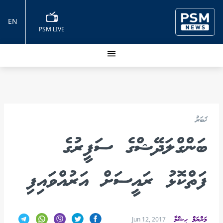
EN
PSM LIVE
ޚަބަރު
ބަންގްލަދޭޝްގެ ސަފީރުގެ
ފަތްކޮޅު ރައީސަށް އަރުއްވައިފި
މަރްޔަމް ހިޝްމާ
Jun 12, 2017