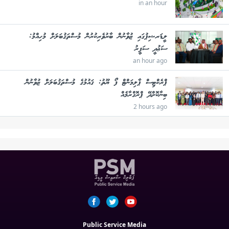
in an hour
ލީޑަރޝިޕުގައި ޒުވާނުން ބާރުވެރިކުރުން މުސްތަޤުބަލަށް މުހިއްމު:
ސަޢުދީ ސަފީރު
an hour ago
ޕްރެކްޓިސް ޕާލިމަންޓް ފޯ ޔޫތު: ޤައުމުގެ މުސްތަޤުބަލަށް ޒުވާނުން
ބިނާކޮށްދޭ ޕްރޮގްރާމެއް
2 hours ago
Public Service Media