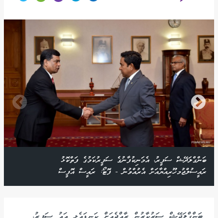
ބަންގްލަދޭޝް ސަފީރު، އެމަނިކުފާނުގެ ސަފީރުކަމުގެ ފަތްކޮޅު
ރައީސުލްޖުމހޫރިއްޔާއަށް އެރުއްވުން - ފޮޓޯ: ރައީސް އޮފީސް
ބަންގްލަދޭޝް ސަރުކާރުން ރާއްޖެއަށް ކަނޑައެޅި އައު ސަފީރު،