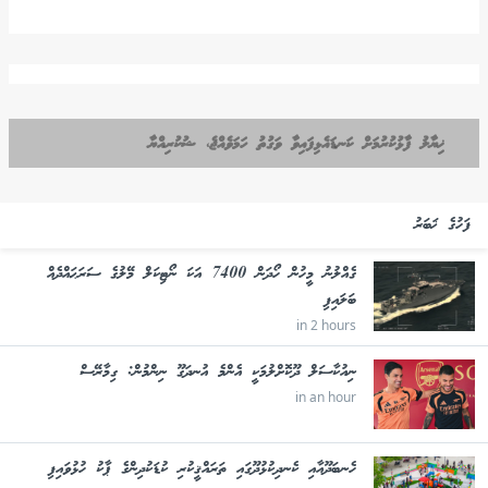
ޚިޔާލު ފާޅުކުރުމަށް ކަނޑައެޅިފައިވާ ވަގުތު ހަމަވެއްޖެ، ޝުކުރިއްޔާ
ފަހުގެ ޚަބަރު
ގެއްލުނު މީހުން ހޯދަން 7400 އަކަ ނޯޓިކަލް މޭލުގެ ސަރަޙައްދެއް
ބަލައިފި
in 2 hours
ނިއުކާސަލް ދޫކޮށްލުމަކީ އެންމެ އުނދަގޫ ނިންމުން: ގިމާރޭސް
in an hour
ހެނބަދޫއާއި ކެނދިކުޅުދޫގައި ތަރައްޤީކުރި ކުޑަކުދިންގެ ޕާކު ހުޅުވައިފި