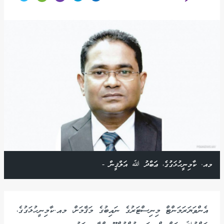
މއ. ކާމިނީހުޅަގުގެ، ޢަބްދު ﷲ އަލްޤީން -
އެންވަޔަރަމަންޓް މިނިސްޓަރުގެ ނައިބުގެ މަޤާމަށް، މއ.ކާމިނީހުޅަގުގެ،