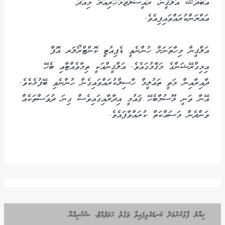
ޢަބްދުﷲ އަލްޤީން، ރައީސުލްޖުމްހޫރިއްޔާ މިއަދު
ޢައްޔަންކުރައްވައިފިއެވެ.
އަލްޤީން މިހާތަނަށް ހުންނެވީ ޑެޕިއުޓީ ކޮންޓްރޯލަރ އޮފް
އިމިގްރޭޝަންގެ މަޤާމުގައެވެ. އަލްޤީންއަކީ ތިމާވެއްޓާއި ބެހޭ
ދާއިރާއިން މަތީ ތަޢުލީމް ހާސިލްކުރައްވައިގެން ހުންނެވި ބޭފުޅެކެވެ.
އޭނާ ވަނީ މޫސުމާބެހޭ ޤައުމީ އިދާރާއިގައިވެސް ގިނަ ދުވަސްތަކެއް
ވަންދެން މަސައްކަތް ކުރައްވާފައެވެ.
ޚިޔާލު ފާޅުކުރުމަށް ކަނޑައެޅިފައިވާ ވަގުތު ހަމަވެއްޖެ، ޝުކުރިއްޔާ