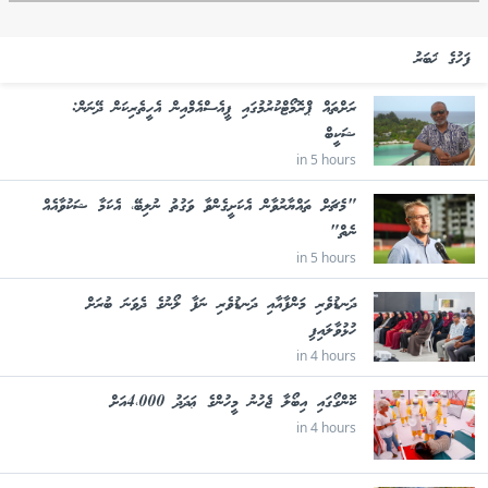
ފަހުގެ ޚަބަރު
ރަށްތައް ޕްރޮމޯޓްކުރުމުގައި ޕީއެސްއެމްއިން އެހީތެރިކަން ދޭނަން:
ޝަކީބް
in 5 hours
"މެޗަށް ތައްޔާރުވާން އެކަށީގެންވާ ވަގުތު ނުލިބޭ، އެކަމާ ޝަކުވާއެއް
ނެތް"
in 5 hours
ދަނޑުވެރި މަންފާއާއި ދަނޑުވެރި ނަފާ ލޯނުގެ ދެވަނަ ބުރަށް
ހުޅުވާލައިފި
in 4 hours
ކޮންގޯގައި އިބޯލާ ޖެހުނު މީހުންގެ ޢަދަދު 4،000އަށް
in 4 hours