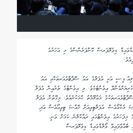
ްޑްވައިޑް ޑިވެލޮޕަރސް ކޮންފަރެންސްގެ މި އަހަރުގެ
އެވެ.
ލިއު.ޑީ.ސީ އަކީ އެޕަލްގެ އައު ސޮފްޓްވެއަރތަކާއި އައު
ުރިޔަށްގެންދާ އިވެންޓެކެވެ. މި އިވެންޓުގެ ތެރެއިން އެޕަލް
ފްޓްވެއަރތަކުގެ މަޢުލޫމާތު ހާމަކުރެއެވެ. މިގޮތުން އެޕަލް
ްޞަ މެކްއޯއެސް، އެޕަލްޓީވީއަށް ޚާއްޞަ ޓީވީއޯއެސް އަދި
މިފަހަރުގެ އިވެންޓުގައި ދައްކާލާނެ ކަމަށް ވަނީ
ި ބާއްވާފައިވާ ވޯލްޑްވައިޑް ޑިވެލޮޕަރސް