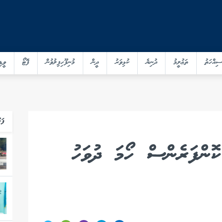
ސިއްހަތު
ތަޢުލީމު
ދުނިޔެ
ކުޅިވަރު
ދީން
މުނިފޫހިފިލުވުން
ފޮޓޯ
ވީޑި
ފަހ
ކޮންފަރެންސް ހޯމަ ދުވަހު