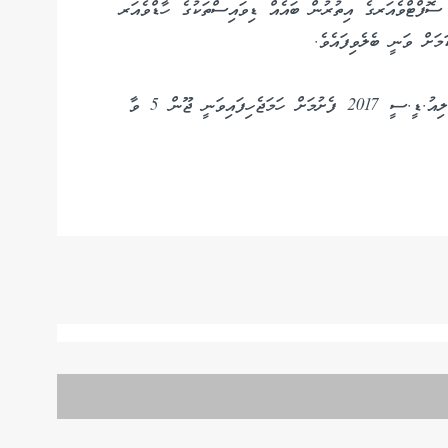
 ސޮފްޓްވެއަރގެ އިތުރުން ބައެއް ޑިވައިސްތަކުގެ ހާޑްވެއަރ
މަށް ވަނީ ބެލެވިފައެވެ.
ވޯލްޑްވައިޑް ޑިވެލޮޕަރސް ކޮންފަރެންސް - ޑަބްލިއު.ޑަބްލިއު.ޑީ.ސީ 2017 ފެށުމަށް ހަމަޖެހިފައިވަނީ ޖޫން 5 ވާ