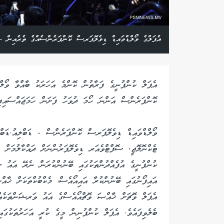
އެޕަލްގެ ވޯލްޑްވައިޑް ޑިވެލޮޕަރސް ކޮންފަރެންސެއްގެ ތެރެއިން -
އެޕަލް ކުންފުނީގެ ފަރާތުން ކޮންމެ އަހަރަކު ބާއްވާ ވޯލ
ކޮންފަރެންސް އަންނަ ހޯމަ ދުވަހު ފަށަން ހަމަޖައްސައިފި
ވޯލްޑްވައިޑް ޑިވެލޮޕަރސް ކޮންފަރެންސް - ޑަބްލިއު.ޑަބް
ޓެކްނޮލޮޖީ, ސޮފްޓްވެއަރ ޑިވެލޮޕަރުންނަށް ދައްކާލުމަށް ކ
ކުންފުނީގެ އުފެއްދުންތަކުގައި ބޭނުންކުރަން ނެރޭ އައު ސޮ
އައިފޯނުގައި ބޭނުންކުރާ އައިއޯއެސް، މެކްބުކްތަކަށް ޚާއ
އެޕަލް ވޮޗަށް ޚާއްޞަ ވޮޗްއޯއެސްގެ އައު ވަރޝަންތަކެއް 
ބެލެވިފައެވެ. އެޕަލް ކުންފުނިން މީގެ ކުރީ އަހަރުތަކުގައ