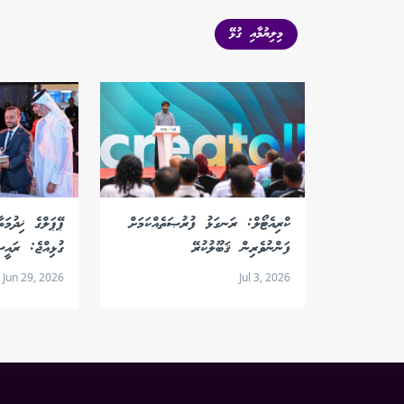
މިލިޔުމާއި ގުޅޭ
ކްރިއެޓޯލް: ރަނގަޅު ފުރުޞަތެއްކަމަށް
ފަންނުވެރިން ޤަބޫލުކުރޭ
ގުޅިއްޖެ: ރައީސ
Jun 29, 2026
Jul 3, 2026