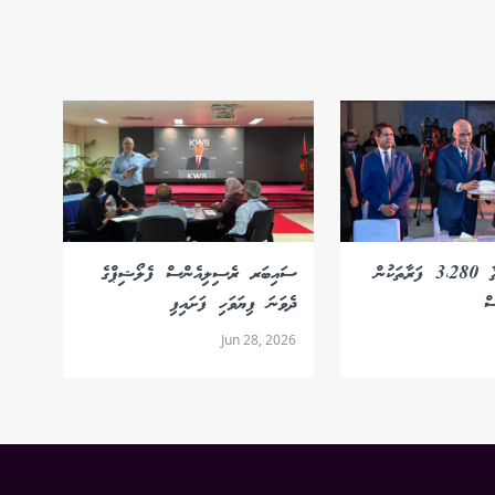
ޕޭޕަލްގެ ޚިދުމަތާ 3،280 ފަރާތަކުން
ސައިބަރ ރެސިލިއެންސް ފެލޯޝިޕްގެ
ް
ދެވަނަ ފިޔަވަހި ފަށައިފި
Jun 28, 2026