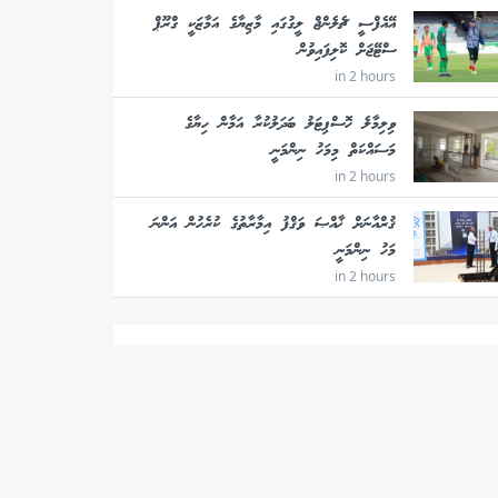
އޭއެފްސީ ޗެލެންޖް ލީގުގައި މާޒިޔާގެ އަމާޒަކީ ގްރޫޕް
ސްޓޭޖަށް ކޮލިފައިވުން
in 2 hours
ވިލިމާލެ ހޮސްޕިޓަލު ބަދަލުކުރާ އަމާން ހިޔާގެ
މަސައްކަތް މިމަހު ނިންމަނީ
in 2 hours
ޤުރްއާނަށް ޚާއްޞަ ވަޤްފު އިމާރާތުގެ ކުރެހުން އަންނަ
މަހު ނިންމަނީ
in 2 hours