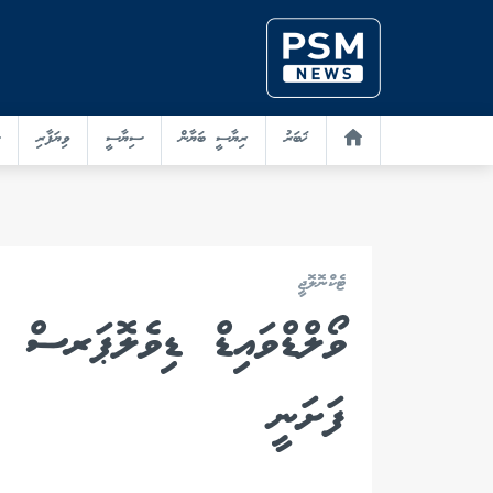
ޚަބަރު
ރިޔާސީ ބަޔާން
ސިޔާސީ
ވިޔަފާރި
ޓެކްނޮލޮޖީ
ވޯލްޑްވައިޑް ޑިވެލޮޕަރސް 
ފަށަނީ