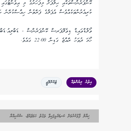
ކޮންފަރެންސްތަކާއި ޙިލާފަށް މިފަހަރުގެ މި އިވެންޓުގައި
ކުރިއެރުންތަކެއްވެސް އެޕަލްގެ ފަރާތުން ހިއްޞާކުރާނެ ކަ
ހޯމަ ދުވަހު ރާއްޖެ ގަޑިން 22:00 ގައެވެ.
އިތުރު ލިޔުންތައް
ޓެކްނޮލޮޖީ
ޚިޔާލު ފާޅުކުރުމަށް ކަނޑައެޅިފައިވާ ވަގުތު ހަމަވެއްޖެ، ޝުކުރިއްޔާ