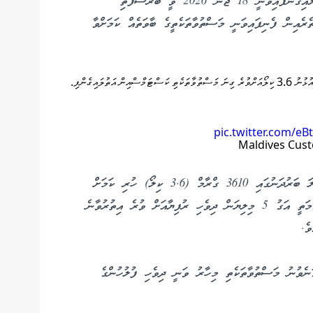
ކަސްޓަމްސްއިން ހާމަކޮށްފައިވާ ގޮތުގައި މި ތަކެތި އަތުލައިގެންފައިވަނީ 18 ޖޫން 2026 ވީ ބުރާސްފަތި
ރެއިން ފެނިފައިވަނީ މަސްތުވާތަކެތީގެ ބާވަތެއް ކަމަށްވާ
pic.twitter.com/eBt
މި މައްސަލާގައި އަތުލައިގަނެވުނު މަސްތުވާތަކެތީގެ ޖުމްލަ ބަރުދަނުގައި 3610 ގްރާމް (3.6 ކިލޯ) ހުރި ކަމަށް
ކަސްޓަމްސްއިން މައުލޫމާތުދެއެވެ. އަދި މި ތަކެތީގެ މަގުމަތީ އަގު 5 މިލިޔަން ދިވެހި ރުފިޔާއަށް ވުރެ އިތުރުވާނެ
ެ.
ަނެވުނު މަސްތުވާތަކެތި މިހާރު ވަނީ ދިވެހި ފުލުހުންގެ