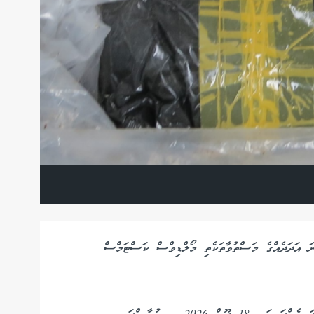
ނަ އަދަދެއްގެ މަސްތުވާތަކެތި މޯލްޑިވްސް ކަސްޓަމްސް