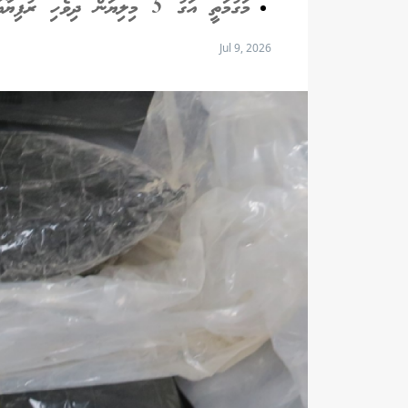
މަގުމަތީ އަގު 5 މިލިޔަން ދިވެހި ރުފިޔާއަށް އަރާ
Jul 9, 2026