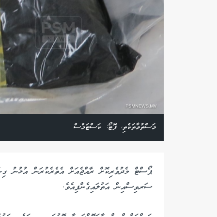
މަސްތުވާތަކެތި، ފޮޓޯ: ކަސްޓަމްސް
ޕޯސްޓް މެދުވެރިކޮށް ރާއްޖެއަށް އެތެރެކުރަން އުޅުނު ގި
ސަރވިސްއިން އަތުލައިގެންފިއެވެ.