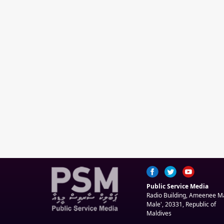
Public Service Media
Radio Building, Ameenee 
Male', 20331, Republic of
Maldives