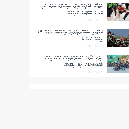
ނެޓްބޯޅަ ޗެމްޕިއަންޝިޕް: ސިންގަޕޫރު އަތުން ބަލި،
އެކަމަކު ރާއްޖެއަށް ކުރިއެރުން
in 4 hours
ޣައްޒާގައި ސުންނާފަތިވެފައިވާ އިމާރާތެއްގެ ދަށުން 19
މީހެއްގެ ހަށިގަނޑު
in 4 hours
ރިވެލި އެވޯޑް: ނުކުޅެދުންތެރިކަން ހުންނަ މީހުން
ބާރުވެރިކުރުމަށް ލިބޭ ހިތްވަރެއް
in 4 hours