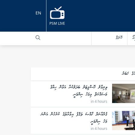
EN
PSM LIVE
އޯ
ކޮލަމް
ުގެ ޚަބަރު
ވިލިމާލެ ހޮސްޕިޓަލު ބަދަލުކުރާ އަމާން ހިޔާގެ
މަސައްކަތް މިމަހު ނިންމަނީ
in 4 hours
ޤުރްއާނަށް ޚާއްޞަ ވަޤްފު އިމާރާތުގެ ކުރެހުން އަންނަ
މަހު ނިންމަނީ
in 4 hours