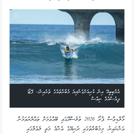
އެމްބީބީއޭ އިން ކުރިއަށްގެންދިޔަ މުބާރާތެއްގެ ތެރެއިން-- ފޮޓޯ:
ޕީއެސްއެމް ނިއުސް
މޯލްޑިވްސް ޕްރޯ 2026 ތުލުސްދޫގައި ބޭއްވުމަށް ތައްޔާރުވަމުން
އަންނައިރު، މިމުބާރާތުގައި ދުނިޔޭގެ އެންމެ މަތީ ލެވެލްގައި