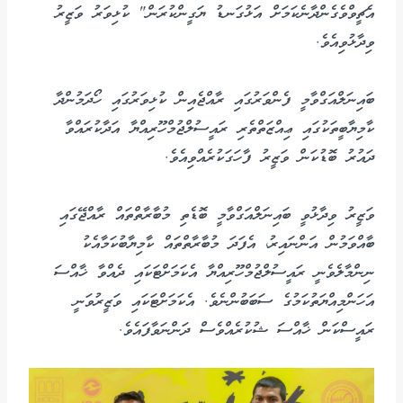
އެޗީވްވެގެންދާނެކަމަށް އަޅުގަނޑު ޔަގީންކުރަން" ކުޅިވަރު ވަޒީރު
ވިދާޅުވިއެވެ.
ބައިނަލްއަގްވާމީ ފެންވަރުގައި ރާއްޖެއިން ކުޅިވަރުގައި ހޯދަމުންދާ
ކާމިޔާބީތަކުގައި ޢިއްޒަތްތެރި ރައީސުލްޖުމްހޫރިއްޔާ އަދާކުރައްވާ
ދައުރު ބޮޑުކަން ވަޒީރު ފާހަގަކުރެއްވިއެވެ.
ވަޒީރު ވިދާޅުވީ ބައިނަލްއަގްވާމީ ބޮޑެތި މުބާރާތްތައް ރާއްޖޭގައި
ބާއްވަމުން އަންނައިރު، އެފަދަ މުބާރާތްތައް ކާމިޔާބުކަމާއެކު
ނިންމާލެވެނީ ރައީސުލްޖުމްހޫރިއްޔާ އެކަމަށްޓަކައި ދެއްވާ ޚާއްސަ
އަހަންމިއްޔަތުކަމުގެ ސަބަބުންނެވެ. އެކަމަށްޓަކައި ވަޒީރުވަނީ
ރައީސްކަން ޚާއްސަ ޝުކުރެއްވެސް ދަންނަވާފައެވެ.