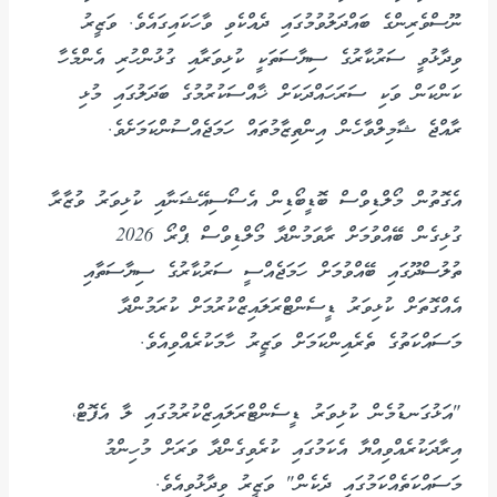
ނޫސްވެރިންގެ ބައްދަލުވުމުގައި ދެއްކެވި ވާހަކައިގައެވެ. ވަޒީރު
ވިދާޅުވީ ސަރުކާރުގެ ސިޔާސަތަކީ ކުޅިވަރާއި ގުޅުންހުރި އެންމެހާ
ކަންކަން ވަކި ސަރަހައްދަކަށް ޚާއްސަކުރުމުގެ ބަދަލުގައި މުޅި
ރާއްޖެ ޝާމިލްވާހެން އިންތިޒާމުތައް ހަމަޖެއްސުންކަމަށެވެ.
އެގޮތުން މޯލްޑިވްސް ބޮޑީބޯޑިން އެސޯސިއޭޝަނާއި ކުޅިވަރު ވުޒާރާ
ގުޅިގެން ބޭއްވުމަށް ރާވަމުންދާ މޯލްޑިވްސް ޕްރޯ 2026
ތުލުސްދޫގައި ބޭއްވުމަށް ހަމަޖެއްސީ ސަރުކާރުގެ ސިޔާސަތާއި
އެއްގޮތަށް ކުޅިވަރު ޑީސެންޓްރަލައިޒްކުރުމަށް ކުރަމުންދާ
މަސައްކަތުގެ ތެރެއިންކަމަށް ވަޒީރު ހާމަކުރެއްވިއެވެ.
"އަޅުގަނޑުމެން ކުޅިވަރު ޑީސެންޓްރަލައިޒްކުރުމުގައި ލާ އެފޮޓް،
އިރާދަކުރެއްވިއްޔާ އެކަމުގައި ކުރެވިގެންދާ ވަރަށް މުހިންމު
މަސައްކަތެއްކަމުގައި ދެކެން" ވަޒީރު ވިދާޅުވިއެވެ.