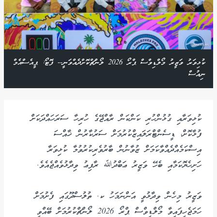
ކުޅިވަރު ވަޒީރު މޯލްޑިވްސް ޕްރޯ 2026 ލޯންޗްކޮށްދެއްވަނީ-- ފޮޓޯ: ޕީއެސްއެމް
ނިއުސް
ކުޅިވަރާއި ގުޅުންހުރި ކަންކަން ރާއްޖޭގެ ހުރިހާ ސަރަހައްދަކަށް
ފުޅާކޮށް، ޑީސެންޓްރަލައިޒްކުރުމަށް ސަރުކާރުން ޚާއްސަ
އިސްކަމެއްދެއްވާކަމަށް ޒުވާނުން ބާރުވެރިކުރުވުމާ ކުޅިވަރާ
ހަށިހެޔޮކަމާއި ބެހޭ ވަޒީރު ޢަބްދުﷲ ރާފިޢު ވިދާޅުވެއްޖެއެވެ.
ވަޒީރު މިހެން ވިދާޅުވީ އަންނަމަހު ކ. ތުލުސްދޫގައި ފެށުމަށް
ހަމަޖެހިފައިވާ މޯލްޑިވްސް ޕްރޯ 2026 ލޯންޗްކުރުމަށް ބޭއްވި