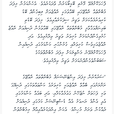
ފާހަގަކޮށްލެވޭ މޮޅެތި ބޮޑީބޯޑަރުން ވާދަކުރެއެވެ. އެހެންކަމުން މިފަދަ
މުބާރާތެއް ރާއްޖޭގައި ބޭއްވުމަކީ ރާއްޖެއަށް ލިބިގެންދާ ބޮޑު
ކުރިއެރުމެއްކަމަށް ވަޒީރު ސިފަކުރެއްވިއެވެ. މިފަދަ ބޮޑެތި
ބައިނަލްއަގްވާމީ މުބާރާތްތައް ރާއްޖޭގައި ބޭއްވުމުން ދުނިޔެއަށް ރާއްޖެ
ހުޅުވިގެންދާނެކަމަށް ކުޅިވަރު ވަޒީރު ވިދާޅުވިއެވެ. އަދި
ރާއްޖެއަކީވެސް ކުޅިވަރާއި ގުޅުންހުރި ކަންކަމުގައި ދުނިޔެއިން
ފާހަގަކޮށްލެވޭނެ މަންޒިލަކަށް މިފަދަ މުބާރާތްތަކުގެ
ސަބަބުންވެގެންދާނެކަމަށް ވަޒީރު ވިދާޅުވިއެވެ.
"ސަރުކާރުން މިފަދަ އިންޓަނޭޝަނަލް މުބާރާތްތައް ރާއްޖޭގެ
ރަށްރަށުގައި ބާއްވާ ރާއްޖެއަކީ ކުޅިވަރުގެ ކަންތައްތަކުގައި ދުނިޔޭގަ
ވަކި ފަހަތަށް ނުޖެހޭނެ ގައުމެއްކަމާއި، އަދި ބައެއް ކަންކަމުގައި
އެއީ އެންމެ ރަނގަޅު އެއް ޑެސްޓިނޭޝަން ކަމުގައި ދުނިޔެއަށް
ދެއްކުން ވަރަށް މުހިންމު. އެކަން އިރާދަކުރެއްވިއްޔާ މިމުބާރާތުން