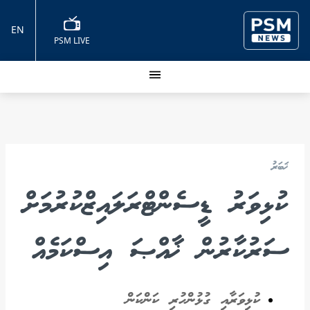
EN
PSM LIVE
ޚަބަރު
ކުޅިވަރު ޑީސެންޓްރަލައިޒްކުރުމަށް
ސަރުކާރުން ޚާއްޞަ އިސްކަމެއް
ކުޅިވަރާއި ގުޅުންހުރި ކަންކަން