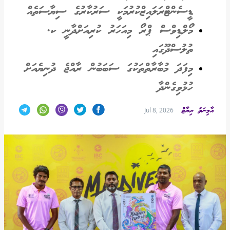
ޑީސެންޓްރަލައިޒްކުރުމަކީ ސަރުކާރުގެ ސިޔާސަތެއް
މޯލްޑިވްސް ޕްރޯ މިއަހަރު ކުރިއަށްދާނީ ކ.
ތުލުސްދޫގައި
މިފަދަ މުބާރާތްތަކުގަ ސަބަބުން ރާއްޖެ ދުނިޔެއަށް
ހުޅުވިގެންދާ
އާމިނަތު ރިޔާޒް
Jul 8, 2026