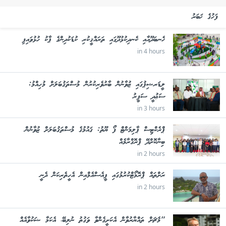
ފަހުގެ ޚަބަރު
ހެނބަދޫއާއި ކެނދިކުޅުދޫގައި ތަރައްޤީކުރި ކުޑަކުދިންގެ ޕާކު ހުޅުވައިފި
in 4 hours
ލީޑަރޝިޕުގައި ޒުވާނުން ބާރުވެރިކުރުން މުސްތަޤުބަލަށް މުހިއްމު:
ސަޢުދީ ސަފީރު
in 3 hours
ޕްރެކްޓިސް ޕާލިމަންޓް ފޯ ޔޫތު: ޤައުމުގެ މުސްތަޤުބަލަށް ޒުވާނުން
ބިނާކޮށްދޭ ޕްރޮގްރާމެއް
in 2 hours
ރަށްތައް ޕްރޮމޯޓްކުރުމުގައި ޕީއެސްއެމްއިން އެހީތެރިކަން ދެނީ
in 2 hours
"މެޗަށް ތައްޔާރުވާން އެކަށީގެންވާ ވަގުތު ނުލިބޭ، އެކަމާ ޝަކުވާއެއް