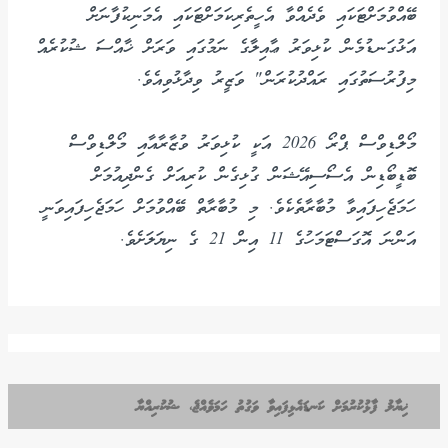
ބޭއްވުމަށްޓަކައި ވެދެއްވާ އެހީތެރިކަމަށްޓަކައި އެމަނިކުފާނަށް
އަޅުގަނޑުމެން ކުޅިވަރު ޢާއިލާގެ ނަމުގައި ވަރަށް ޚާއްސަ ޝުކުރެއް
މިފުރުސަތުގައި ރައްދުކުރަން" ވަޒީރު ވިދާޅުވިއެވެ.
މޯލްޑިވްސް ޕްރޯ 2026 އަކީ ކުޅިވަރު ވުޒާރާއާއި މޯލްޑިވްސް
ބޮޑީބޯޑިން އެސޯސިއޭޝަން ގުޅިގެން ކުރިއަށް ގެންދިއުމަށް
ހަމަޖެހިފައިވާ މުބާރާތެކެވެ. މި މުބާރާތް ބޭއްވުމަށް ހަމަޖެހިފައިވަނީ
އަންނަ އޮގަސްޓަމަހުގެ 11 އިން 21 ގެ ނިޔަލަށެވެ.
ޚިޔާލު ފާޅުކުރުމަށް ކަނޑައެޅިފައިވާ ވަގުތު ހަމަވެއްޖެ، ޝުކުރިއްޔާ