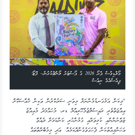
މޯލްޑިވްސް ޕްރޯ 2026 ގެ ޕޯސްޓަރު ލޯންޗްކުރުން-- ފޮޓޯ:
ޕީއެސްއެމް ނިއުސް
"މިކަން އަޅުގަނޑުމެންނަށް މިވަނީ ސަރުކާރުން ވަކިން ޚާއްސަކޮށް
ޢިއްޒަތްތެރި ރައީސުލްޖުމްހޫރިއްޔާ ޑރ. މުހައްމަދު މުޢިއްޒު
ޒުވާނުންނާއި ކުޅިވަރާއި ގުޅުންހުރި ކަންކަމަށް ދެއްވާ
އަހަންމިއްތުކަން ފާހަގަވެގެންދާކަމެއް. އަދި މިމުބާރާތްތައް