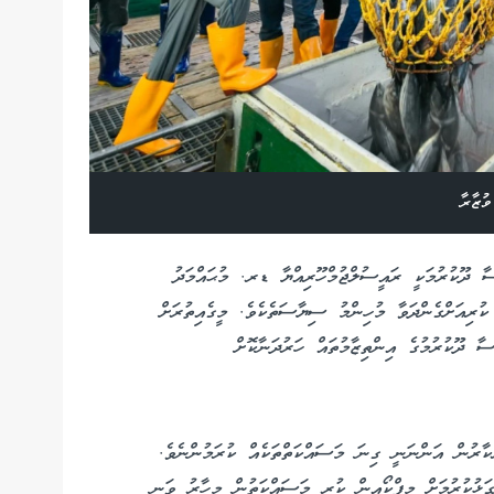
ުޒާރާ
ގެ ތެރޭގައި ފައިސާ ދޫކުރުމަކީ ރައީސުލްޖުމްހޫރިއްޔާ ޑރ. މުޙައްމަދު
ުރިއަށްގެންދަވާ މުހިންމު ސިޔާސަތެކެވެ. މީގެއިތުރަށް
ާ ދޫކުރުމުގެ އިންތިޒާމުތައް ހަރުދަނާކޮށް
ކާރުން އަންނަނީ ގިނަ މަސައްކަތްތަކެއް ކުރަމުންނެވެ.
ުކުރުމަށް މިފްކޯއިން ކުރި މަސައްކަތުން މިހާރު ވަނީ