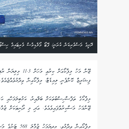
ދޮށީގެ މަސްވެރިކަން ކުރަނީ/ ފޮޓޯ މޯލްޑިވްސް މެރިޓައިމް ހިސްޓ
ޖޫން މަހު މިފްކޯއަށް ކި
ފިޝަރީޒް ކޮންޕެނީ ލިމިޑެޓް، މިފްކޯއިން ވިދާޅުވެއްޖެއެވެ.
ޖޫންމަހު މަސްކިރުވާފައިވެއެވެ. އަދި މި ދޯނިތަކަށް ޖުމްލަ 11،332،391 ރުފިޔާ ވަނީ ދޫކޮށްފަ
މިފްކޯއިން ވިދާޅުވީ،