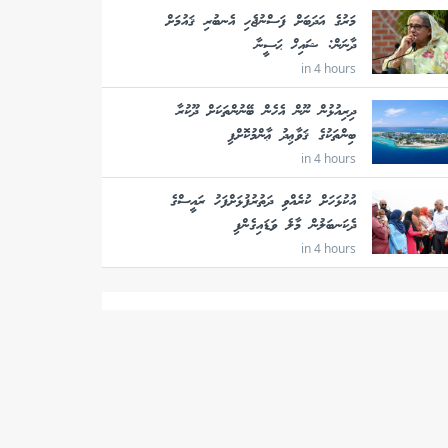
މަރުގެ އަދަބަށް ފަސްނުޖެހި އެނބުރި ޤައުމަށް
ދާނަން: ޝައިޚް ޙަސީނާ
in 4 hours
ދިރިއުޅުން ނޫން އެހެން ބޭނުންތަކަށް ދޫކުރާ
ބިންތަކުގެ ޤަވާޢިދު ޢާންމުކޮށްފި
in 4 hours
އުކުޅަހަށް ކުރެއްވި ދަތުރުފުޅަށްފަހު ރައީސްގެ
ދެކަނބަލުން މާލެ ވަޑައިގެންފި
in 4 hours