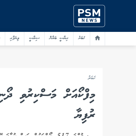
ޚަބަރު
ރިޔާސީ ބަޔާން
ސިޔާސީ
ވިޔަފާރި
ޚަބަރު
ރުފިޔާ