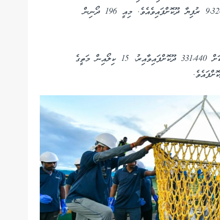
484.4 ޓަނުގެ ކަޅު ބިލަމަސް ކިރުވާފައިވާއިރު، 9،326،901 ރުފިޔާ ދޫކޮށްފައިވެއެވެ. މިއީ 196 ދޯނިން
ދިހަ ކިލޯއިން މަތީގެ ބޮޑުކަންނެލި ކިރުވި 109 ދޯންޏަކަށް 331،440 ދޫކޮށްފައިވާއިރު، 15 ކިލޯއިން މަތީގެ