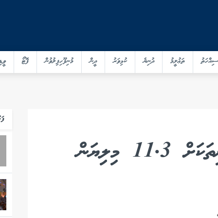
ސިއްހަތު
ތަޢުލީމު
ދުނިޔެ
ކުޅިވަރު
ދީން
މުނިފޫހިފިލުވުން
ފޮޓޯ
ވީޑި
ފަހ
މިފްކޯއަށް މަސްކިރުވި ދޯނިތަކަށް 11.3 މިލިޔަން