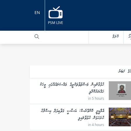
EN
PSM LIVE
އޯ
ކޮލަމް
ުގެ ޚަބަރު
ހުޅުމާލެއިން މަސްތުވާތަކެތީގެ މައްސަލައެއްގައި މީހަކު
ހައްޔަރުކޮށްފި
in 5 hours
އެމްޑީޕީ ކޮންގްރެސް: އަސާސީ ޤަވާޢިދަށް އިސްލާހު
ހުށަހަޅަން ހުޅުވާލައިފި
in 4 hours