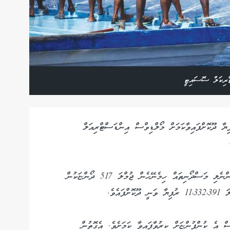
ޯރިކަލް ސޮސައިޓީ
ރުވި މަހަށް 11.3 މިލިޔަން ރުފިޔާ ދޫކޮށްފައިވާކަމަށް މޯލްޑިވްސް އިންޑަސްޓްރިއަލް
މިފްކޯގެ ތަފާސްހިސާބުތަކަށް ބަލާއިރު، ކަޅުބިލަމަހާއި ކަންނެލި މަސްދޯނިތައް ހިމެނޭހެން ޖުމްލަ 517 ދޯންޏަކުން
އެވެ.
 މިދިޔަމަހު ޖުމްލަ 568 ޓަނުގެ މަސް އެ ކުންފުންޏަށް ކިރުވާފައިވާ ކަމަށެވެ. އެގޮތުން