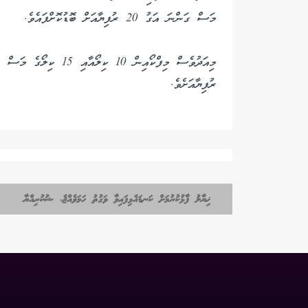
މަސް ގަންނަ އަގު 20 ރުފިޔާއަށް ބޮޑުކޮށްފައެވެ.
ރުފިޔާއަށެވެ.
ޚިޔާލު ފާޅުކުރުމަށް ކަނޑައެޅިފައިވާ ވަގުތު ހަމަވެއްޖެ، ޝުކުރިއްޔާ