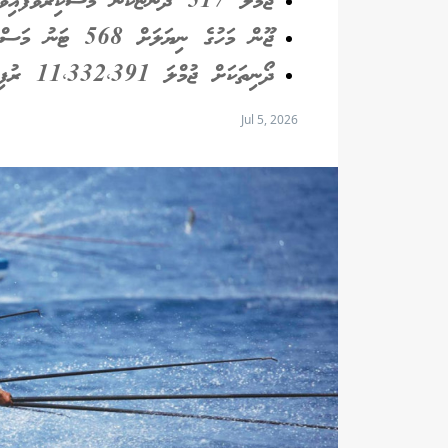
ޖުމްލަ 517 ދޯންޏަކުން މަސްކިރުވާފައިވޭ
ޖޫން މަހުގެ ނިޔަލަށް 568 ޓަނު މަސް ކިރުވައިފައިވޭ
ދޯނިތަކަށް ޖުމްލަ 11،332،391 ރުފިޔާ ދޫކޮށްފައިވޭ
Jul 5, 2026