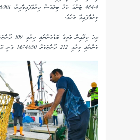
ކިރުވާފައިވާ މަހެވެ.
ކަންނެލި ކިރުވި 212 ދޯންޏަކަށް 1،674،050 ވަނީ ދޫކޮށްފައެވެ.