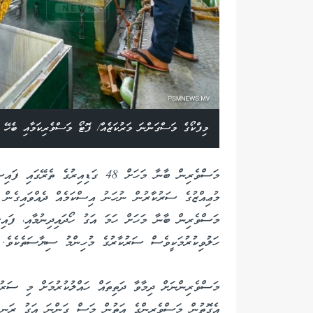
މިފްކޯގެ މަސްގަންނަ މަރުކަޒެއް/ ފޮޓޯ މަސްވެރިކަމާއި ބެހޭ ވ
މަސްވެރިން ބާނާ މަހަށް 48 ގަޑިއިރު
މުޢިއްޒުގެ ސަރުކާރުން ނުހަނު އިސްކަމެއް ދެއްވައިގެން ކ
މަސްވެރިން ބާނާ މަހަށް ހަމަ އަގު ހޯދައިދިނުމާއި، ފައިސ
ހަލުވިކުރުމަކީވެސް ސަރުކާރުގެ މުހިންމު ސިޔާސަތެކެވެ.
މަސްވެރިންނަށް ދިމާވާ ދަތިތައް ހައްލުކުރުމަށް މި ސަރު
އެގޮތުން މަސްވެރިންގެ އަތުން މަސް ގަންނަ އަގު ރަނގަޅ