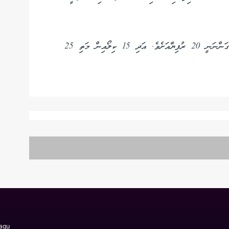
މިއަދުވެސް މިފްކޯއިން 10 ކިލޯއާއި 15 ކިލޯގެ މަސް ގަންނަނީ 20 ރުފިޔާއަށެވެ. އަދި 15 ކިލޯއިން މަތި 25
Magu