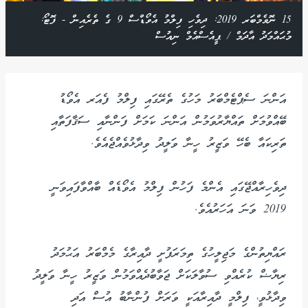
15 ނޮވެމްބަރ 2019: ދިވެހި ފިލްމު އެވޯޑްސް 9 ގެ ތެރެއިން - ފޮޓޯ:
މުޙައްމަދު އާދަމް / ޕީއެސްއެމް ނިއުސް
އަންނަ ސެޕްޓެމްބަރު މަހުގެ ތެރޭގައި ފިލްމު ފެއަރ އެވޯޑު
ބޭއްވުމަށް ތައްޔާރުވަމުން އަންނަ ކަމަށް ފަންނާއި ސަޤާފަތާއި
ތަރިކައާ ބެހޭ ވަޒީރު ހީނާ ވަލީދު ވިދާޅުވެއްޖެއެވެ.
ދިވެހިރާއްޖޭގައި އެންމެ ފަހުން ފިލްމު އެވޯޑެއް ބާއްވާފައިވަނީ
2019 ވަނަ އަހަރުއެވެ.
ރައްޔިތުންގެ މަޖިލީހުގެ ތިމަރަފުށީ ދާއިރާގެ މެމްބަރު އަޙުމަދު
ރިޔާޟް ކުރެއްވި ސުވާލަކަށް ޖަވާބުދެއްވަމުން ވަޒީރު ހީނާ ވަލީދު
ވިދާޅުވީ، ފިލްމީ ދާއިރާއަކީ ވަރަށް ފުންނާބު އުސް އަދި