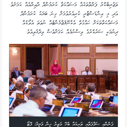
ތަޖުރިބާކާރު ފަރާތްތަކެއް މަސައްކަތް ކުރަމުންދާ ދާއިރާއެއް ކަމަށެވެ.
އަދި މި އިންޑަސްޓްރީ ކުރިއެރުވުމަށް ގިނަ ބަޔަކު ކުރަމުންދާ
މަސައްކަތްތަކަށް ހައްގުވާ އެކްނޮލެޖްމެންޓެއް ނުވަތަ އެވޯޑެއް
ދިނުމަކީ ސަރުކާރުގެ ވިސްނުމެއް ކަމަށްވެސް ވިދާޅުވިއެވެ.
ފަންނާއި ސަޤާފަތާއި ތަރިކައާ ބެހޭ ވަޒީރު ހީނާ ވަލީދު/ ފޮޓޯ