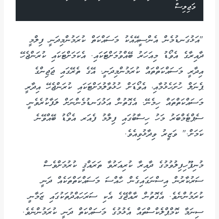
މަޖިލިސް
"އަޅުގަނޑުމެން އެންސީއޭއެކު މަސައްކަތް ކުރަމުންމިދަނީ ފިލްމީ
ދާއިރާގެ އެވޯޑު މިއަހަރު ބޭއްވުމަށްޓަަކައި. އެކަމަށްޓަކައި ކުރަންޖެހޭ
އިދާރީ މަސައްކަތްތައް ކުރަމުންމިދަނީ. އޭގެ ތެރޭގައި ޖަޖިންގެ
ޕެނަލް ހުށަހެޅުމާއި، އެވޯޑަށް ހުޅުވާލުމަށްޓަކައި ކުރަންޖެހޭ އިދާރީ
މަސައްކަތްތައް ހިމެނޭ. އެގޮތުން އަޅުގަނޑުމެންނަށް ލަފާކުރެވެނީ
ސެޕްޓެމްބަރު މަހު ހިސާބުގައި ފިލްމު ފެއަރ އެވޯޑު ބޭއްވޭނެ
ކަމަށް." ވަޒީރު ވިދާޅުވިއެވެ.
މުނިފޫހިފިލުވުމުގެ ދާއިރާ ކުރިއަރުވާ ތަރައްޤީ ކުރުމަށްވެސް
ސަރުކާރުން އިސްނަގައިގެން ހާއްސަ މަސައްކަތްތަކެއް ދަނީ
ކުރަމުންނެވެ. އެގޮތުން ރާއްޖޭގެ އެކި ސަރަހައްދުތަކުގައި ޒަމާނީ
ސިނަމާ ކޮމްޕްލެކްސްތައް އެޅުމުގެ މަސައްކަތް ދަނީ ކުރަމުންނެވެ.