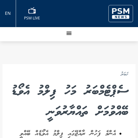
EN
PSM LIVE
ޚަބަރު
ސެޕްޓެމްބަރު މަހު ފިލްމު އެވޯޑު
ބޭއްވުމަށް ތައްޔާރުވަނީ
އެންމެ ފަހުން ރާއްޖޭގައި ފިލްމު އެވޯޑެއް ބޭއްވީ