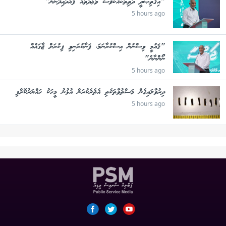
"އިޤްތިޞާދީ ދަތިތަކާއެކުވެސް ވަޢުދުތައް ފުއްދައިދޭނަން"
5 hours ago
"ޤައުމީ ވިސްނުން އިސްކުރާނަމަ، ފަނާކުރަނިވި ފިކުރަށް ޖާގައެއް
ނޯންނާނެ"
5 hours ago
ދިރުވާލައިގެން މަސްތުވާތަކެތި އެތެރެކުރަން އުޅުނު މީހަކު ހައްޔަރުކޮށްފި
5 hours ago