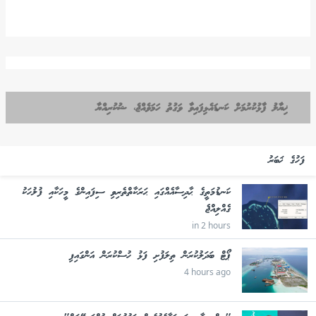
ޚިޔާލު ފާޅުކުރުމަށް ކަނޑައެޅިފައިވާ ވަގުތު ހަމަވެއްޖެ، ޝުކުރިއްޔާ
ފަހުގެ ޚަބަރު
ކަނޑުމަތީގެ ޙާދިސާއެއްގައި ޙަރަކާތްތެރިވި ސިފައިންގެ މީހަކާއި ފުލުހަކު
ގެއްލިއްޖެ
in 2 hours
ޕޯޓް ބަދަލުކުރަން ތިލަފުށި ފަޅު ހުސްކުރަން އަންގައިފި
4 hours ago