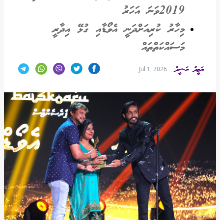
2019ވަނަ އަހަރު
މިހާރު ކުރިއަށްދަނީ އެވޯޑާއި ގުޅޭ އިދާރީ
މަސައްކަތްތައް
ޔަޒީދު ރަޝީދު
Jul 1, 2026