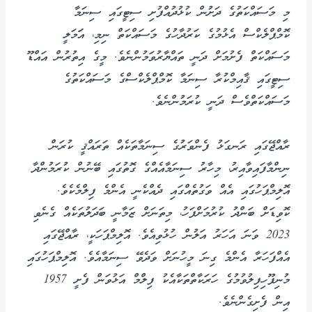
މި މަސައްކަތުގެ ދަށުން ކުޅުދުއްފުށި ސިޓީގައި ސިނަމާ
ކޮމްޕްލެކްސް އެޅުމުގެ ކަރުދާހުގެ މަސައްކަތް ނިމި، އަަމަލީ
މަސައްކަތް ފެށުމަށް ދަނީ ތައްޔާރުވަމުންނެވެ. މީގެ އިތުރުން އައްޑޫ
ސިޓީގައި ޤާއިމްކުރާ ސިނަމާ ކޮމްޕްލެކްސްގެ މަސައްކަތުގެ
މަސައްކަތްވެސް ދަނީ ކުރަމުންނެވެ.
ރާއްޖޭގައި ރަނގަޅު ފެންވަރުގެ ސިނަމާތަކެއް ތަރައްޤީ ކުރަން
ނިންމާފައިވާއިރު، މިހާރު ސިނަމާއެއްގެ ގޮތުގައި ބޭނުން ކުރަމުންދާ
އޮލިމްޕަހުގައި އެއް ވަގުތެއްގައި ދެއްކެނީ އެންމެ ފިލްމެކެވެ.
ކޮވިޑަށް ބަންދު ކުރުމަށްފަހު، މިތަނަށް ޒަމާނީ ބަދަލުތަކެއް ގެނެވި
2023 ވަނަ އަހަރު އަލުން ހުޅުވިއެވެ. އޮލިމްޕަހަކީ، ރާއްޖޭގައި
އެއްފަހަރާ އެންމެ ގިނަ މީހުނަށް ވަދެވޭ ސިނަމާއެވެ. އޮލިމްޕަހުގައި
މުނިފޫހިފިލުވުމުގެ ހަރަކާތްތަކާއެކު ފިލްމް އަޅުވަން ފެށީ 1957
އިން ފެށިގެންނެވެ.