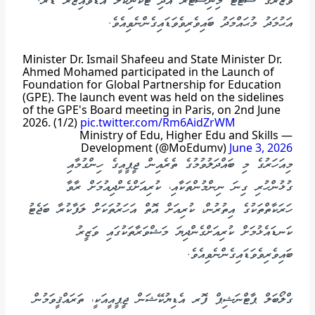
ވުޒާރާގެ ސްޓޭޓް މިނިސްޓަރ އަދި ޓެކްނިކަލް އެޑްވައިޒަރ ޑރ.
އަޙުމަދު މުޙައްމަދު ބައިވެރިވެވަޑައިގެންނެވިއެވެ.
Minister Dr. Ismail Shafeeu and State Minister Dr.
Ahmed Mohamed participated in the Launch of
Foundation for Global Partnership for Education
(GPE). The launch event was held on the sidelines
of the GPE's Board meeting in Paris, on 2nd June
2026. (1/2)
pic.twitter.com/Rm6AidZrWM
— Ministry of Edu, Higher Edu and Skills
Development (@MoEdumv)
June 3, 2026
މިއަހަރުގެ މި ބައްދަލުވުމުގެ ތެރެއިން ޖީޕީއީގެ ހިންގުމާއި
ގުޅުންހުރި ގިނަ ނިންމުންތަކާއި، ކުރިއަށްގެންދިއުމަށް ރާވާ
ހަރަކާތްތަކުގެ އިތުރުން، ކުރިއަށް އޮތް އަހަރުތަކަށް ލަފާކުރާ ބަޖެޓު
ކަނޑައެޅުމަށް ކުރިއަށްގެންދިޔަ މަޝްވަރާތަކުގައި ވަޒީރު
ބައިވެރިވެވަޑައިގެންނެވިއެވެ.
ގްލޯބަލް ޕާޓްނަޝިޕް ފޮރ އެޑިޔުކޭޝަން ޖީޕީއީއަކީ، ތަރައްޤީވަމުން