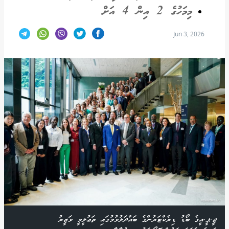
މިމަހުގެ 2 އިން 4 އަށް
Jun 3, 2026
ޖީ.ޕީ.އީގެ ބޯޑު ޑިރެކްޓަރުންގެ ބައްދަލުވުމުގައި ތަޢުލީމީ ވަޒީރު