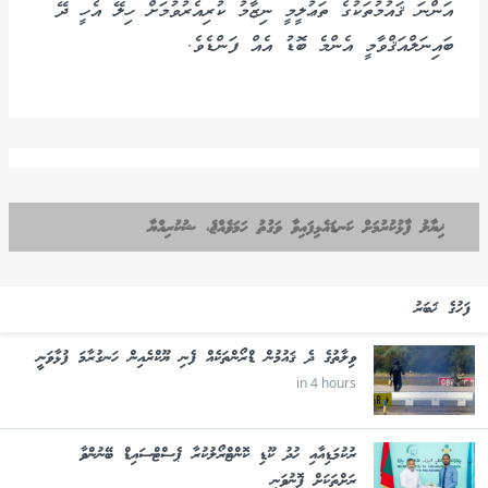
އަންނަ ޤައުމުތަކުގެ ތަޢުލީމީ ނިޒާމު ކުރިއެރުވުމަށް ހިލޭ އެހީ ދޭ
ބައިނަލްއަޤްވާމީ އެންމެ ބޮޑު އެއް ފަންޑެވެ.
ޚިޔާލު ފާޅުކުރުމަށް ކަނޑައެޅިފައިވާ ވަގުތު ހަމަވެއްޖެ، ޝުކުރިއްޔާ
ފަހުގެ ޚަބަރު
ވިލާތުގެ ދެ ޤައުމުން ޑްރޯންތަކެއް ފެނި ޔޫކްރެއިން ހަނގުރާމަ ފުޅާވަނީ
in 4 hours
ރުކުމަޑިއާއި ހުދު ކޫޑި ކޮންޓްރޯލުކުރާ ޕެސްޓްސައިޑް ބޭނުންވާ
ރަށްތަކަށް ފޮނުވަނީ