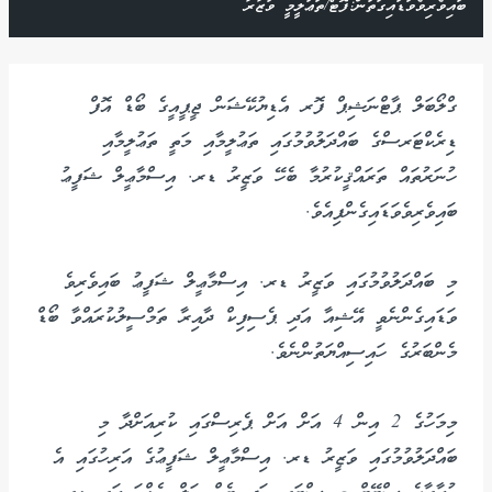
ބައިވެރިވެވަޑައިގަތުން:ފޮޓޯ/ތަޢުލީމީ ވުޒާރާ
ގްލޯބަލް ޕާޓްނަޝިޕް ފޮރ އެޑިޔުކޭޝަން ޖީޕީއީގެ ބޯޑް އޮފް
ޑިރެކްޓަރސްގެ ބައްދަލުވުމުގައި ތަޢުލީމާއި މަތީ ތަޢުލީމާއި
ހުނަރުތައް ތަރައްޤީކުރުމާ ބެހޭ ވަޒީރު ޑރ. އިސްމާޢީލް ޝަފީޢު
ބައިވެރިވެވަޑައިގެންފިއެވެ.
މި ބައްދަލުވުމުގައި ވަޒީރު ޑރ. އިސްމާޢީލް ޝަފީޢު ބައިވެރިވެ
ވަޑައިގެންނެވީ އޭޝިއާ އަދި ޕެސިފިކް ދާއިރާ ތަމްސީލުކުރައްވާ ބޯޑް
މެންބަރުގެ ހައިސިއްޔަތުންނެވެ.
މިމަހުގެ 2 އިން 4 އަށް އަށް ޕެރިސްގައި ކުރިއަށްދާ މި
ބައްދަލުވުމުގައި ވަޒީރު ޑރ. އިސްމާޢީލް ޝަފީޢުގެ އަރިހުގައި އެ