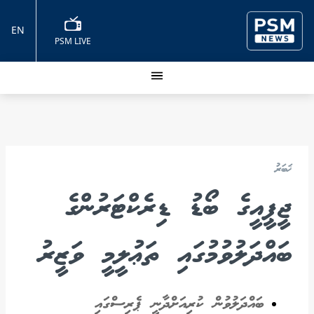
EN
PSM LIVE
ޚަބަރު
ޖީޕީއީގެ ބޯޑު ޑިރެކްޓަރުންގެ
ބައްދަލުވުމުގައި ތަޢުލީމީ ވަޒީރު
ބައްދަލުވުން ކުރިއަށްދާނީ ޕެރިސްގައި