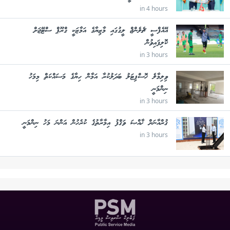
in 4 hours
އޭއެފްސީ ޗެލެންޖް ލީގުގައި މާޒިޔާގެ އަމާޒަކީ ގްރޫޕް ސްޓޭޖަށް
ކޮލިފައިވުން
in 3 hours
ވިލިމާލެ ހޮސްޕިޓަލު ބަދަލުކުރާ އަމާން ހިޔާގެ މަސައްކަތް މިމަހު
ނިންމަނީ
in 3 hours
ޤުރްއާނަށް ޚާއްޞަ ވަޤްފު އިމާރާތުގެ ކުރެހުން އަންނަ މަހު ނިންމަނީ
in 3 hours