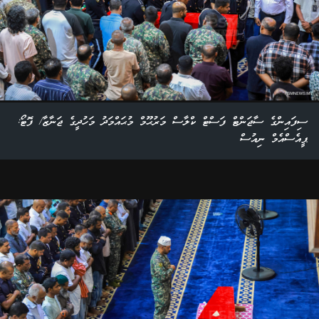
ސިފައިންގެ ސާޖަންޓް ފަސްޓް ކްލާސް މަރުޙޫމް މުޙައްމަދު މަހުދީގެ ޖަނާޒާ/ ފޮޓޯ:
ޕީއެސްއެމް ނިއުސް