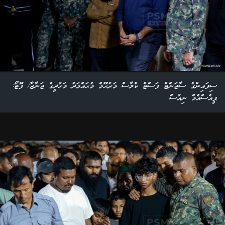
ސިފައިންގެ ސާޖަންޓް ފަސްޓް ކްލާސް މަރުޙޫމް މުޙައްމަދު މަހުދީގެ ޖަނާޒާ/ ފޮޓޯ:
ޕީއެސްއެމް ނިއުސް