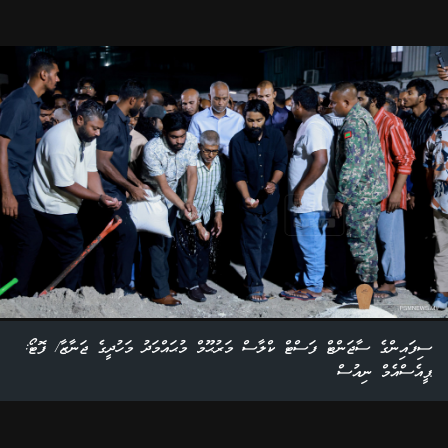
ސިފައިންގެ ސާޖަންޓް ފަސްޓް ކްލާސް މަރުޙޫމް މުޙައްމަދު މަހުދީގެ ޖަނާޒާ/ ފޮޓޯ:
ޕީއެސްއެމް ނިއުސް