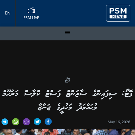
EN
PSM LIVE
ފޮޓޯ
ފޮޓޯ: ސިފައިންގެ ސާޖަންޓް ފަސްޓް ކްލާސް މަރުޙޫމް
މުޙައްމަދު މަހުދީގެ ޖަނާޒާ
May 16, 2026