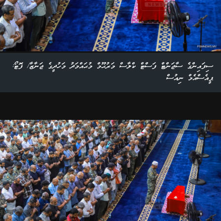
ސިފައިންގެ ސާޖަންޓް ފަސްޓް ކްލާސް މަރުޙޫމް މުޙައްމަދު މަހުދީގެ ޖަނާޒާ/ ފޮޓޯ:
ޕީއެސްއެމް ނިއުސް