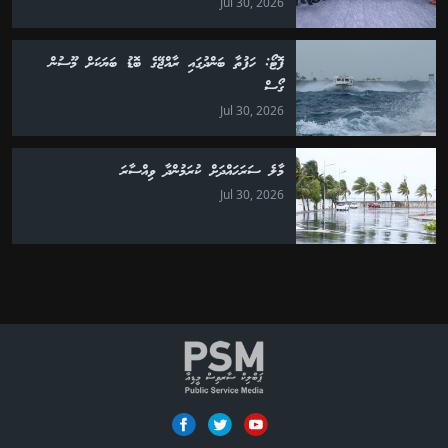
Jul 30, 2026
ފޮޓޯ: ހަފުތާ ބަންދުގައި ރާއްޖޭގެ ބޮޑު ބަޔަކަށް މޫސުން
ގޯސް
Jul 30, 2026
މާލެ ސަރަހައްދަށް ކުރަމުންދާ ވިއްސާރަ
Jul 30, 2026