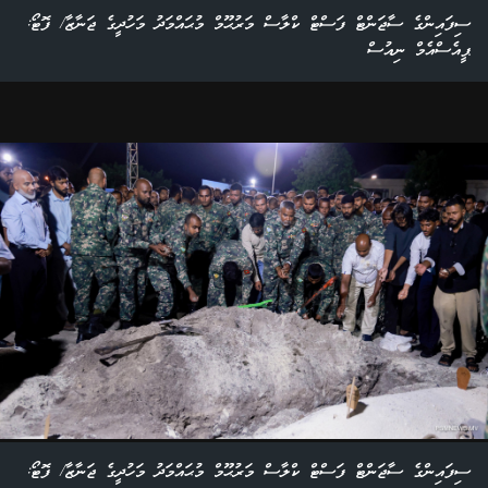
ސިފައިންގެ ސާޖަންޓް ފަސްޓް ކްލާސް މަރުޙޫމް މުޙައްމަދު މަހުދީގެ ޖަނާޒާ/ ފޮޓޯ:
ޕީއެސްއެމް ނިއުސް
ސިފައިންގެ ސާޖަންޓް ފަސްޓް ކްލާސް މަރުޙޫމް މުޙައްމަދު މަހުދީގެ ޖަނާޒާ/ ފޮޓޯ: