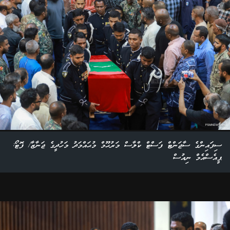
ސިފައިންގެ ސާޖަންޓް ފަސްޓް ކްލާސް މަރުޙޫމް މުޙައްމަދު މަހުދީގެ ޖަނާޒާ/ ފޮޓޯ:
ޕީއެސްއެމް ނިއުސް