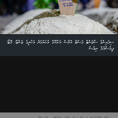
ސިފައިންގެ ސާޖަންޓް ފަސްޓް ކްލާސް މަރުޙޫމް މުޙައްމަދު މަހުދީގެ ޖަނާޒާ/ ފޮޓޯ:
ޕީއެސްއެމް ނިއުސް