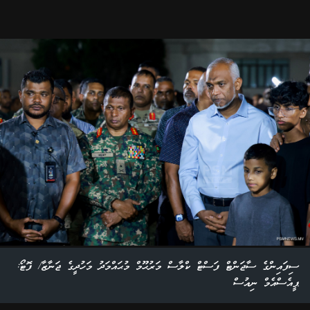
ސިފައިންގެ ސާޖަންޓް ފަސްޓް ކްލާސް މަރުޙޫމް މުޙައްމަދު މަހުދީގެ ޖަނާޒާ/ ފޮޓޯ:
ޕީއެސްއެމް ނިއުސް