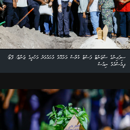
ސިފައިންގެ ސާޖަންޓް ފަސްޓް ކްލާސް މަރުޙޫމް މުޙައްމަދު މަހުދީގެ ޖަނާޒާ/ ފޮޓޯ:
ޕީއެސްއެމް ނިއުސް