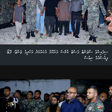
ސިފައިންގެ ސާޖަންޓް ފަސްޓް ކްލާސް މަރުޙޫމް މުޙައްމަދު މަހުދީގެ ޖަނާޒާ/ ފޮޓޯ:
ޕީއެސްއެމް ނިއުސް