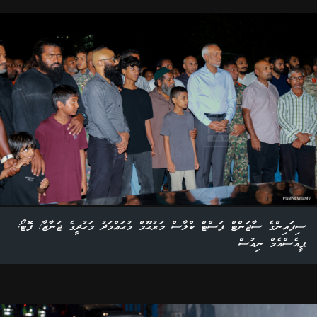
ސިފައިންގެ ސާޖަންޓް ފަސްޓް ކްލާސް މަރުޙޫމް މުޙައްމަދު މަހުދީގެ ޖަނާޒާ/ ފޮޓޯ:
ޕީއެސްއެމް ނިއުސް