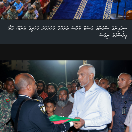
ސިފައިންގެ ސާޖަންޓް ފަސްޓް ކްލާސް މަރުޙޫމް މުޙައްމަދު މަހުދީގެ ޖަނާޒާ/ ފޮޓޯ:
ޕީއެސްއެމް ނިއުސް