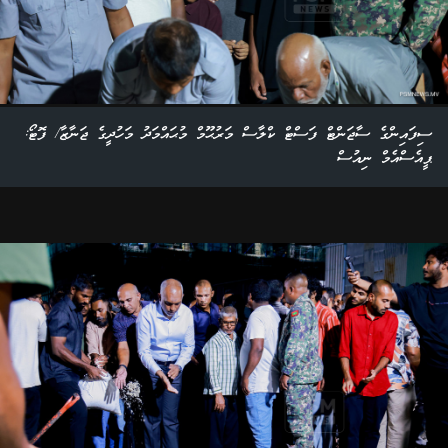
ސިފައިންގެ ސާޖަންޓް ފަސްޓް ކްލާސް މަރުޙޫމް މުޙައްމަދު މަހުދީގެ ޖަނާޒާ/ ފޮޓޯ:
ޕީއެސްއެމް ނިއުސް