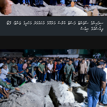
ސިފައިންގެ ސާޖަންޓް ފަސްޓް ކްލާސް މަރުޙޫމް މުޙައްމަދު މަހުދީގެ ޖަނާޒާ/ ފޮޓޯ:
ޕީއެސްއެމް ނިއުސް