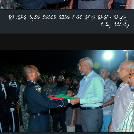
ސިފައިންގެ ސާޖަންޓް ފަސްޓް ކްލާސް މަރުޙޫމް މުޙައްމަދު މަހުދީގެ ޖަނާޒާ/ ފޮޓޯ:
ޕީއެސްއެމް ނިއުސް