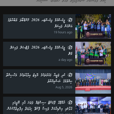
ޚިޔާލު ފާޅުކުރުމަށް ކަނޑައެޅިފައިވާ ވަގުތު ހަމަވެއްޖެ، ޝުކުރިއްޔާ
ފޮޓޯ: ޕީއެސްއެމް ފިއެސްޓަރ 2026 ހޭންޑްބޯޅަ މުބާރާތުގެ
އަންހެން ފައިނަލް
19 hours ago
ފޮޓޯ: ޕީއެސްއެމް ފިއެސްޓަރ 2026 ފުޓްސަލް ފައިނަލް
މެޗް
a day ago
ފޮޓޯ: ކުދި ޖަޒީރާ ޤައުމުތަކުގެ އޮޑިޓު އިދާރާތަކުގެ މަހާސިންތާ
ނިންމުމުގެ ރަސްމިއްޔާތު
Aug 5, 2026
ފޮޓޯ: ރާއްޖޭގެ ޕޭމަންޓް ސިސްޓަމް ފަވަރަ އާއި ޔޫޕީއައި
ގުޅާލައި އިންޑިއާއަށް ފައިސާ ފޮނުވޭ ޚިދުމަތް އިފްތިތާހްކުރުން