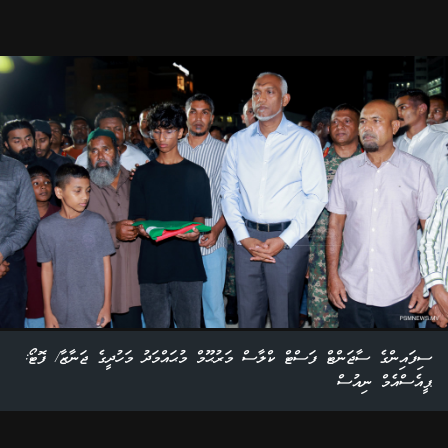
ސިފައިންގެ ސާޖަންޓް ފަސްޓް ކްލާސް މަރުޙޫމް މުޙައްމަދު މަހުދީގެ ޖަނާޒާ/ ފޮޓޯ:
ޕީއެސްއެމް ނިއުސް