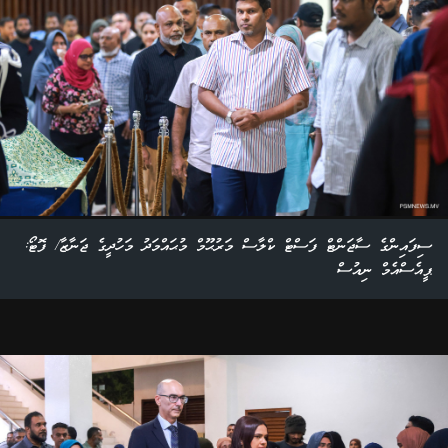
ސިފައިންގެ ސާޖަންޓް ފަސްޓް ކްލާސް މަރުޙޫމް މުޙައްމަދު މަހުދީގެ ޖަނާޒާ/ ފޮޓޯ:
ޕީއެސްއެމް ނިއުސް