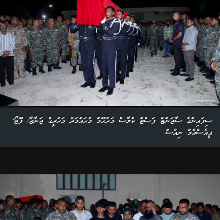
ސިފައިންގެ ސާޖަންޓް ފަސްޓް ކްލާސް މަރުޙޫމް މުޙައްމަދު މަހުދީގެ ޖަނާޒާ/ ފޮޓޯ:
ޕީއެސްއެމް ނިއުސް