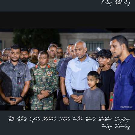
ޕީއެސްއެމް ނިއުސް
ސިފައިންގެ ސާޖަންޓް ފަސްޓް ކްލާސް މަރުޙޫމް މުޙައްމަދު މަހުދީގެ ޖަނާޒާ/ ފޮޓޯ:
ޕީއެސްއެމް ނިއުސް