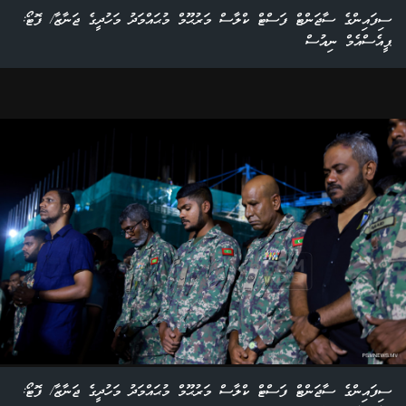
ސިފައިންގެ ސާޖަންޓް ފަސްޓް ކްލާސް މަރުޙޫމް މުޙައްމަދު މަހުދީގެ ޖަނާޒާ/ ފޮޓޯ:
ޕީއެސްއެމް ނިއުސް
ސިފައިންގެ ސާޖަންޓް ފަސްޓް ކްލާސް މަރުޙޫމް މުޙައްމަދު މަހުދީގެ ޖަނާޒާ/ ފޮޓޯ: