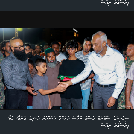
ޕީއެސްއެމް ނިއުސް
ސިފައިންގެ ސާޖަންޓް ފަސްޓް ކްލާސް މަރުޙޫމް މުޙައްމަދު މަހުދީގެ ޖަނާޒާ/ ފޮޓޯ:
ޕީއެސްއެމް ނިއުސް