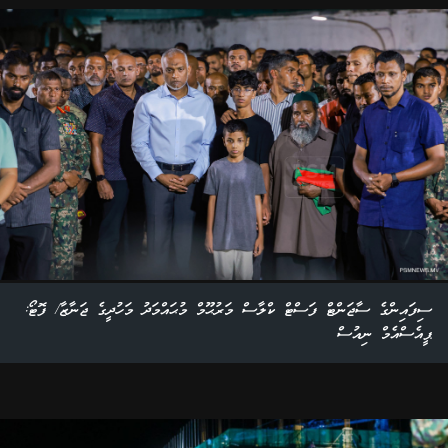
ސިފައިންގެ ސާޖަންޓް ފަސްޓް ކްލާސް މަރުޙޫމް މުޙައްމަދު މަހުދީގެ ޖަނާޒާ/ ފޮޓޯ:
ޕީއެސްއެމް ނިއުސް