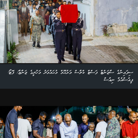
ސިފައިންގެ ސާޖަންޓް ފަސްޓް ކްލާސް މަރުޙޫމް މުޙައްމަދު މަހުދީގެ ޖަނާޒާ/ ފޮޓޯ:
ޕީއެސްއެމް ނިއުސް