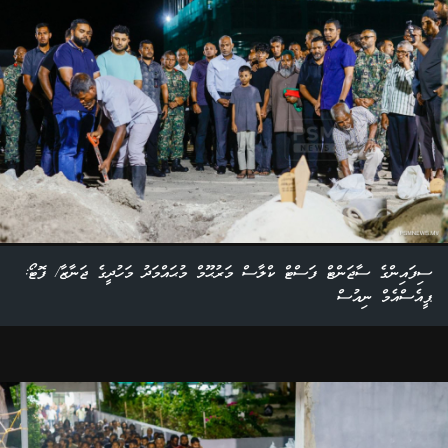
ސިފައިންގެ ސާޖަންޓް ފަސްޓް ކްލާސް މަރުޙޫމް މުޙައްމަދު މަހުދީގެ ޖަނާޒާ/ ފޮޓޯ:
ޕީއެސްއެމް ނިއުސް