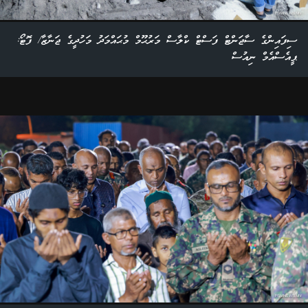
ސިފައިންގެ ސާޖަންޓް ފަސްޓް ކްލާސް މަރުޙޫމް މުޙައްމަދު މަހުދީގެ ޖަނާޒާ/ ފޮޓޯ:
ޕީއެސްއެމް ނިއުސް