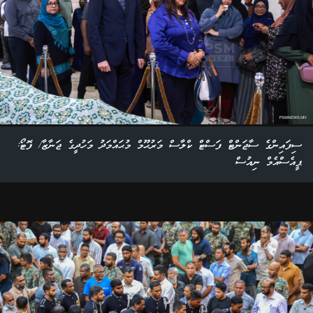
ސިފައިންގެ ސާޖަންޓް ފަސްޓް ކްލާސް މަރުޙޫމް މުޙައްމަދު މަހުދީގެ ޖަނާޒާ/ ފޮޓޯ:
ޕީއެސްއެމް ނިއުސް