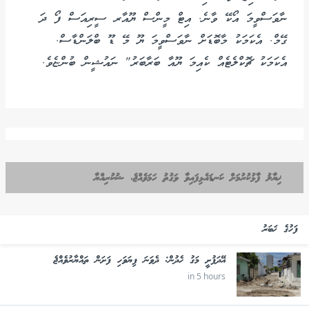
ނާވަސްވީމަ އޯކޭ ވާނެ. އިޓް މީންސް ޔޫއާރ ސީރިއަސް ފޯ ދަ
ގޭމް. އެކަމަކު މާބޮޑަށް ނާވަސްވީމަ ޔޫ މޭ ޑޫ ބްލަންޑާސް.
އެކަމަކު ޗޮކްލެޓެއް ކެއިމަ ޔޫއާ ބަރާބަރު" ނައުޝީން ބުންޏެވެ.
ޚިޔާލު ފާޅުކުރުމަށް ކަނޑައެޅިފައިވާ ވަގުތު ހަމަވެއްޖެ، ޝުކުރިއްޔާ
ފަހުގެ ޚަބަރު
އޭދަފުށީ މަގު ހެދުން: ދެވަނަ ފިޔަވަހި ފަށަން ތައްޔާރުވެއްޖެ
in 5 hours