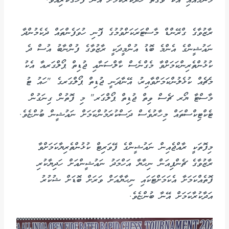
މަންމައާއި އެކު ވަގުތު ހޭދަކުރާކަމަށް އޭނާ ފާހަގަކުރިއެވެ.
ރާޒުވާގެ ގްރޭންޑް މާސްޓަރަކަށްވުމުގެ ފޮނި ހުވަފެންތައް ދެކެމުންދާ
ނައުޝީންގެ އެންމެ ބޮޑު އުންމީދަކީ ރާޒުވާގެ ފުންނާބު އުސް ދެ
ކުޅުންތެރިންކަމަށްވާ މެގްނެސް ކާލްސަނާއި ޖުޑިތް ޕޯލްގަރއާ އެކު
މެޗެއް ކުޅެލުންކަމަށްވާއިރު، އޭނާދަނީ ޖުޑިތް ޕޯލްގަރގެ "ހައު ޓު
މާސްޓާ ޔޯރ ޗެސް ވިތް ޖުޑިތް ޕޯލްގަރ" މި ފޮތުން ގިނަގުން
ޓެކްޓިކްސްތައް މިހާރުވެސް ދަސްކުރަމުންކަމަށް ނައުޝީން ބުންޏެވެ.
މިފޮތަކީ ރާއްޖެއިން ނައުޝީންގެ ފޭވަރިޓް ކުޅުންތެރިޔާކަމަށްވާ
ރާޒުވާގެ ޗެންޕިއަން ނިހާޔާ އަހްމަދު ނައުޝީންއަށް ހަދިޔާކުރި
ފޮތެއްކަމަށާ އެކަމަށްޓަކައި ނިހާޔާއަށް ވަރަށް ބޮޑަށް ޝުކުރު
އަދާކުރާކަމަށް އޭނާ ބުންޏެވެ.