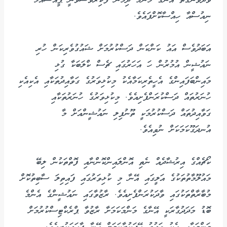
ވަދެވުނުގޮތް އޭނާގެ މަންމަ ދިމްނާ ފާކިރުވެސްވަނީ ޕީއެސްއެމް
ނިއުސްއާ ހިއްސާކޮށްފައެވެ.
އަބަދުވެސް އައު ކަންކަން ދަސްކުރުމަށް ޝައުގުވެރިކަން ހުރި
ނައުޝީން އުމުރުން ހަ އަހަރުގައި ޗެސް ކްލަބަކާ ގުޅި
މައިންބަފައިންގެ އެހީތެރިކަމާއެކު މިކުޅިވަރުގެ ގަވާއިދުތަކާއި އެކިއެކި
ހުނަރުތައް ދަސްކުރަންފެށިއެވެ. މިކުޅިވަރުގެ ހުނަރުތަކާއި
ގަވާއިދުތައް ދަސްކުރުމަކީ ތޫނުފިލި ނައުޝީންއަށް މާ
އުނދަގޫކަމަކަށް ނުވިއެވެ.
ކޯޗެއްގެ އިރުޝާދެއް ނެތި އޮންލައިންކޮންނާއި ފޮތްތަކުން ލިބޭ
މައުލޫމާތުތަކުގެ އަލީގައި އޭނާ މި ކުޅިވަރުގައި ފައިތިލަ ސާބިތުކޮށް
މުބާރާތްތަކުގައި ވާދަކުރަންފެށިއެވެ. ރާޒުވާގައި ނައުޝީންގެ އެންމެ
ބޮޑު މަދަދުގާރަކީ އޭނާގެ މަންމަކަމަށާ ރާޒުވާ ޕްރެކްޓިސްކުރުމަށް