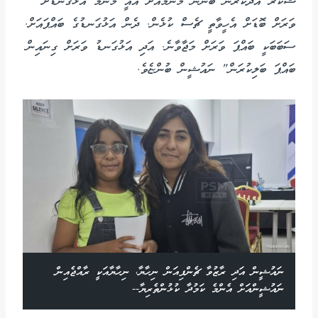
ޝުކުރު އަދާކުރަން ބޭނުން މަންމައަށް އެއީ މަންމަ އަޅުގަނޑަށް
ވަރަށް ބޮޑަށް އެހީވާތީ ޗެސް ކުޅެން. ދެން އަޅުގަނޑުގެ ބައްޕައަށް.
ސަބަބަކީ ބައްޕަ ވަރަށް މަޖާވާނެ. އަދި އަޅުގަނޑު ވަރަށް ގިނައިން
ބައްޕަ ބަލިކުރަން" ނައުޝީން ބުންޏެވެ.
ނައުޝީން އަދި ރާޒުވާ ޗެންޕިއަން ނިހާޔާ، ނިހާޔާއަކީ ރާއްޖެއިން
ނައުޝީންއަށް އެންމެ ކަމުދާ ކުޅުންތެރިޔާ--