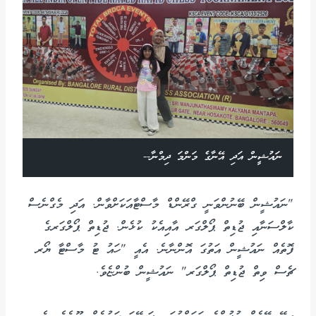
ނައުޝީން އަދި އޭނާގެ މަންމަ ދިމްނާ--
"ނައުޝީން ބޭނުންވަނީ ގްރޭންޑް މާސްޓާއަކަށްވާން. އަދި މެގްނެސް
ކާލްސަނާއި ޖުޑިތް ޕޯލްގަރ އާއިއެކު ކުޅެން. ޖުޑިތް ޕޯލްގަރގެ
ފޮތެއް ނައުޝީން އަތުގަ އޮންނާނެ. އެއީ "ހައު ޓު މާސްޓާ ޔޯރ
ޗެސް ވިތް ޖުޑިތް ޕޯލްގަރ" ނައުޝީން ބުންޏެވެ.