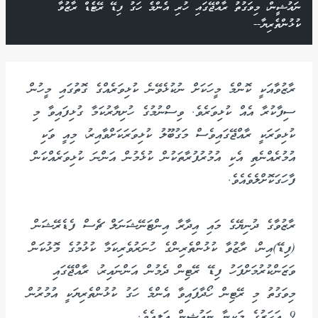
ނައުޝީން، މިވަގުތު ރާއްޖޭގައި ހުރި އެންމެ ހަގު ފިޑޭ ރޭޓެޑް ރާޒުވާ
ކުޅުންތެރިޔާ--
ރާޒުވާއަކީ ކޮންމެ މީހަކަށް ނުކުޅެވޭނެ ކުޅިވަރެއްގެ ގޮތުގައި މީހުން
ސިފާކުރާ އެއް ކުޅިވަރެވެ. ވިސްނުމުގެ ހުށިޔާރުކަމާ ގުޅިފައިވާ މި
ކުޅިވަރަކީ ރާއްޖޭގައިވެސް މަގުބޫލު ކުޅިވަރަކަށްވާއިރު، މިއީ ވަކި
އުމުރެއްނެތި އެކި އުމުރުފުރާތަކުން ކުޅެމުން އަންނަ ކުޅިވަރެއްކަން
ފާހަގަކޮށްލެވެއެވެ.
ރާޒުވާގެ ދުނިޔޭގެ މައި އިދާރާ އިންޓަނޭޝަނަލް ޗެސް ފެޑެރޭޝަން
(ފިޑޭ)އިން، ރާޒުވާ ކުޅުންތެރިންގެ ހުނަރުވެރިކަމާ ކުޅުމުގެ މޮޅުކަން
ވަޒަންކުރުމަށްފަހު ފިޑޭ ރޭޓިން ދެމުން އަންނައިރު، ރާއްޖޭގައި
މިވަގުތު މި ރޭޓިން ހޯދާފައިވާ އެންމެ ހަގު ކުޅުންތެރިޔަކީ އުމުރުން
9 އަހަރުގެ މަކީނާ ނައުޝީން އަލީއެވެ.