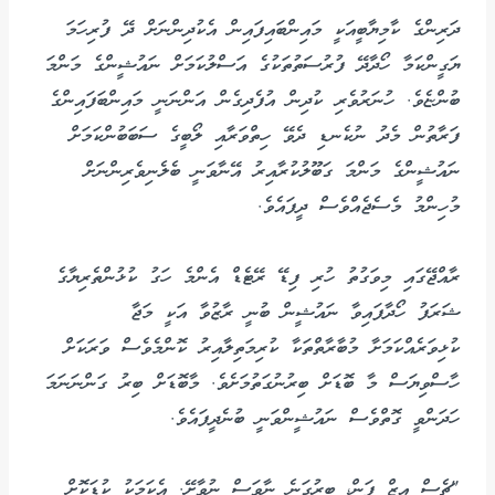
ދަރިންގެ ކާމިޔާބީއަކީ މައިންބައިފައިން އެކުދިންނަށް ދޭ ފުރިހަމަ
ޔަގީންކަމާ ހޯދާދޭ ފުރުސަތުތަކުގެ އަސްލުކަމަށް ނައުޝީންގެ މަންމަ
ބުންޏެވެ. ހުނަރުވެރި ކުދިން އުފެދިގެން އަންނަނީ މައިންބަފައިންގެ
ފަރާތުން މެދު ނުކެނޑި ދެވޭ ހިތްވަރާއި ލޯބީގެ ސަބަބުންކަމަށް
ނައުޝީންގެ މަންމަ ގަބޫލުކުރާއިރު އޭނާވަނީ ބެލެނިވެރިންނަށް
މުހިންމު މެސެޖެއްވެސް ދީފައެވެ.
ރާއްޖޭގައި މިވަގުތު ހުރި ފިޑޭ ރޭޓެޑް އެންމެ ހަގު ކުޅުންތެރިޔާގެ
ޝަރަފު ހޯދާފައިވާ ނައުޝީން ބުނީ ރާޒުވާ އަކީ މަޖާ
ކުޅިވަރެއްކަމަށާ މުބާރާތްތަކާ ކުރިމަތިލާއިރު ކޮންމެވެސް ވަރަކަށް
ހާސްވިޔަސް މާ ބޮޑަށް ބިރުނުގަތުމަށެވެ. މާބޮޑަށް ބިރު ގަންނަނަމަ
ހަދަންވީ ގޮތްވެސް ނައުޝީންވަނީ ބުނެދީފައެވެ.
"ޗެސް އިޒް ފަން، ބިރުގަނެ ނާވަސް ނުވާށޭ. އެކަމަކު ކުޑަކޮށް