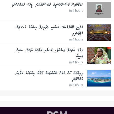
ހުޅުމާލެއިން މަސްތުވާތަކެތީގެ މައްސަލައެއްގައި މީހަކު ހައްޔަރުކޮށްފި
in 4 hours
އެމްޑީޕީ ކޮންގްރެސް: އަސާސީ ޤަވާޢިދަށް އިސްލާހު ހުށަހަޅަން
ހުޅުވާލައިފި
in 4 hours
މަރުގެ އަދަބަށް ފަސްނުޖެހި އެނބުރި ޤައުމަށް ދާނަން: ޝައިޚް
ޙަސީނާ
in 4 hours
ދިރިއުޅުން ނޫން އެހެން ބޭނުންތަކަށް ދޫކުރާ ބިންތަކުގެ ޤަވާޢިދު
ޢާންމުކޮށްފި
in 3 hours