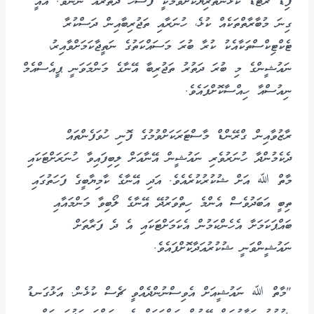
ފިޑޭ ރޭޓެޑް ކުޅުންތެރިޔަކަށްވުމަކީ ފަސޭހަ ދަތުރެއް ނޫނެވެ. އެއީ
ގިނަ މުބާރާތްތަކެއް ކުޅެ، ހުނަރާއި ތަޖުރިބާއިން ދަސްކުރާ
ޓެކްޓިކްސްތަކާއެކު ކުރާ ބުރަ މަސައްކަތުގެ ނަތީޖާކަމަށްވާއިރު،
ނައުޝީންގެ މި ބުރަ ދަތުރު ތަޖުރިބާ އޭނާގެ މަންމަވަނީ ޕީއެސްއެމް
ނިއުސްއާ ހިއްސާކޮށްފައެވެ.
ރާޒުވާއިން ގްރޭންޑް މާސްޓަރަކަށްވުމުގެ ފޮނި ހުވަފެންތައް
ދެކެމުންދާ ހުނަރުވެރި ނައުޝީން އޭނާއަށް ލިބިފައިވާ ހުނަރަށްޓަކައި
މާތް ﷲ އަށް ޝުކުރުކުރެއެވެ. އަދި އޭނާގެ ކާމިޔާބީގެ ފަހަތުގައި
ތިބީ އަބަދުވެސް އެންމެ ހިތްވަރުދޭ އޭނާގެ ލޯބިވާ މަންމައާއި
ބައްޕަކަމަށާ އެހެންކަމުން އެކަމަށްޓަކައި އެ ދެ ފަރާތަށް
ނައުޝީންވަނީ ޝުކުރުއަދާކޮށްފައެވެ.
"މާތް ﷲ ނައުޝީއަށް އެވިސްނުންދެއްވީ ޗެސް ކުޅެން. އަޅުގަނޑު