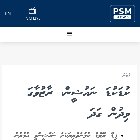
EN
PSM LIVE
ޚަބަރު
ކުޑަކުޑަ ނައުޝީން، ރާޒުވާގަ
ވިދުން ގަދަ
ފިޑޭ ރޭޓެޑް ކުޅުންތެރިޔަކަށް ނައުޝީންވީ އުމުރުން