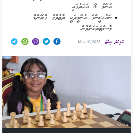
އެންމެ 8 އަހަރުގައި
ނައުޝީންގެ އުންމީދަކީ ރާޒުވާގެ ގްރޭންޑް
މާސްޓަރަކަށްވުން
އާމިނަތު ރިޔާޒް
May 10, 2026