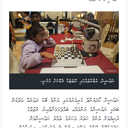
ނައުޝީން، މުބާރާތެއްގައި ރޮބަޓަކާ ދެކޮޅަށް ކުޅެނީ--
ނައުޝީން ހޯދަމުންދާ ކުރިއެރުމުގައި އެންމެ ބޮޑު ދައުރެއް އަދާކުރާ
ބަޔަކީ ނައުޝީންގެ މަންމައާއ ބައްޕަކަމަށްވާއިރު، ރާޒުވާގެ
ދުނިޔެއަށް އެންމެ ހަތަރު އަހަރުގެ ތުއްތު ނައުޝީންއަށް