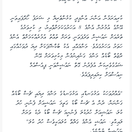
ކުރިއަރަމުން އަންނަ އުންމީދީ ކުޅުންތެރިޔާ މި ޝަރަފު ހޯދާފައިވަނީ
އޭނާގެ އުމުރުން އެންމެ 8 އަހަރުގަކަމަށްވާއިރު، މި ކުޅިވަރުގެ
ތެރެއަށް ނައުޝީން ވަދެފަވަނީ ވަރަށް ތުއްތު އުމުރެއްކަމަށްވާ އެންމެ
ހަތަރު އަހަރުގައެވެ. މަންމައާއި އެކު ބުކްޝޮޕަކަށް ދިޔަ ދުވަހެއްގައި
ރާޒުވާ ބޯޑެއް މަންމަ ގަނެދިނުމުން މިކުޅިވަރަށް އޭނާ
ޝައުގުވެރިކަން އުފެދުނު ގޮތް ނައުޝީންވަނީ ޕީއެސްއެމް
ނިއުސްއަށް ކިޔައިދީފައެވެ.
"އެއްދުވަހަކު އަޅުގަނޑާއި އަޅުގަނޑުގެ މަންމަ ދިޔައީ ޗެސް ބޯޑެއް
ގަންނަން. ދެން އެ ޗެސް ބޯޑު ގަތީމަ ނައުޝީއަށް ފެނުނީ ހުދު
ކުލަ، ނައުޝީއަށް ހުދުކުލަ ފެނުނީމަ ޗެސް ބޯޑު ދެކެ ވަރަށް
ލައިކްވި. ނައުޝީ އެންމެ ގަޔާވާ ކުލައަކީވެސް ހުދު ކުލަ"
ނައުޝީން ބުންޏެވެ.