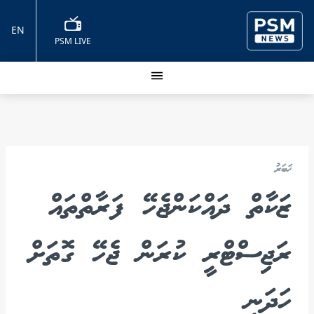
EN
PSM LIVE
ޚަބަރު
ޒަކާތް ދައްކަންޖެހޭ ފަރާތްތައް
ރަޖިސްޓްރީ ކުރަން ޖެހޭ ގޮތަށް
ހަދަނީ