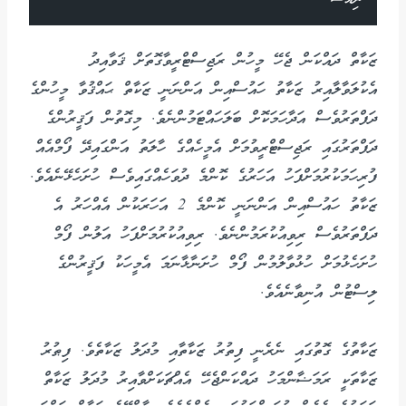
ޒަކާތް ދައްކަން ޖެހޭ މީހުން ރަޖިސްޓްރީވާގޮތަށް ޤަވާއިދު
އެކުލަވާލާއިރު ޒަކާތު ހައުސްއިން އަންނަނީ ޒަކާތް ޙައްޤުވާ މީހުންގެ
ދަފްތަރުވެސް އަދާހަމަކޮށް ބަލަހައްޓަމުންނެވެ. މިގޮތުން ފަޤީރުންގެ
ދަފްތަރުގައި ރަޖިސްޓްރީވުމަށް އެމީހެއްގެ ހާލަތު އަންގައިދޭ ފޯމްއެއް
ފުރިހަމަކުރުމަށްފަހު އަހަރުގެ ކޮންމެ ދުވަހެއްގައިވެސް ހުށަހެޅޭނެއެވެ.
ޒަކާތު ހައުސްއިން އަންނަނީ ކޮންމެ 2 އަހަރަކުން އެއްހަރު އެ
ދަފްތަރުވެސް ރިވިއުކުރަމުންނެވެ. ރިވިއުކުރުމަށްފަހު އަލުން ފޯމް
ހުށަހެޅުމަށް ހުޅުވާލުމުން ފޯމް ހުށަނާޅާނަމަ އެމީހަކު ފަޤީރުންގެ
ލިސްޓުން އުނިވާނެއެވެ.
ޒަކާތުގެ ގޮތުގައި ނެރެނީ ފިތުރު ޒަކާތާއި މުދަލު ޒަކާތެވެ. ފިޠުރު
ޒަކާތަކީ ރަމަޟާންމަހު ދައްކަންޖެހޭ އެއްޗަކަށްވާއިރު މުދަލު ޒަކާތް