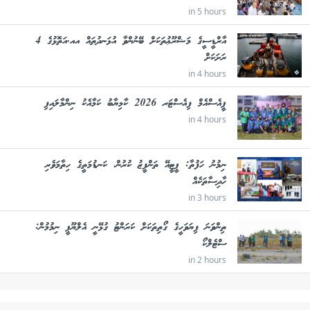
in 5 hours
އާރްޑީސީގެ މަޝްރޫޢުތަކަށް ބޭނުންވާ އުޅަނދުތައް އއ.އަތޮޅުގެ 4
ރަށަކަށް
in 4 hours
ޕީއެސްއެމް ފިއެސްޓަރ 2026 ކާމިޔާބު ކަމާއެކު ނިންމާލައިފި
in 4 hours
ނިމުނު ހަފުތާ: ޕީޓީއޭ ތަންފީޒު ކުރުން، ކަނޑުމަތީގެ ހިތާމަވެރި
ހާދިސާތަކެއް
in 3 hours
ތިންވަނަ ފިޔަވަހީގެ ގޯތިތަކަށް ކަރަންޓު ގުޅޭނީ އެލްޔޫޕީ ނިމުމުން:
ސްޓެލްކޯ
in 2 hours