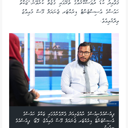
ޤަވާއިދު ކުޑަ ދުވަސްކޮޅެއްގެ ތެރޭގައި ގެޒެތް ކުރެވޭނެ."ޒަކާތު
ހައުސްގެ އެސިސްޓެންޓް ޑިރެކްޓަރ ޖެނަރަލް މޫސާ މުޢިއްޒު
ވިދާޅުވިއެވެ.
ޕީއެސްއެމްނިއުސްގެ ރާއްޖެމިއަދު ޕްރޮގްރާމްގައި ޒަކާތު ހައުސްގެ
އެސިސްޓެންޓް ޑިރެކްޓަރ ޖެނަރަލް މޫސާ މުޢިއްޒު. ފޮޓޯ: ޕީއެސްއެމް
ނިއުސް