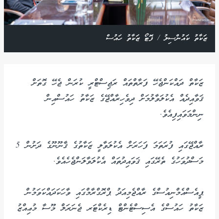
ޒަކާތު ކައުންސިލު / ފޮޓޯ ޒަކާތު ހައުސް
ޒަކާތް ދައްކަންޖެހޭ ފަރާތްތައް ރަޖިސްޓްރީ ކުރަން ޖެހޭ ގޮތަށް
ޤަވާއިދެއް އެކުލަވާލުމަށް ދިވެހިރާއްޖޭގެ ޒަކާތު ހައުސްއިން
ނިންމަވައިފިއެވެ.
ރާއްޖޭގައި ފުރަތަމަ ފަހަރަށް އެކުލަވާލީ ޒަކާތުގެ ޤާނޫނޫގެ ދަށުން 5
މަސްދުވަހުގެ ތެރޭގައި ޤަވައިދުތައް އެކުލަވާލަންޖެހެއެވެ.
ޕީއެސްއެމްނިއުސްގެ ރާއްޖެމިއަދު ޕްރޮގްރާމްގައި ވާހަކަދައްކަވަމުން
ޒަކާތު ހައުސްގެ އެސިސްޓެންޓް ޑިރެކްޓަރ ޖެނަރަލް މޫސާ މުޢިއްޒު