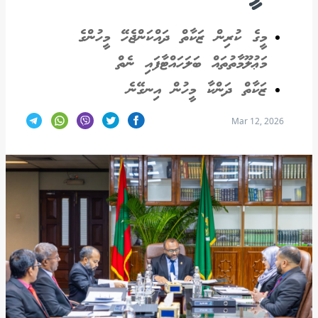
މީގެ ކުރިން ޒަކާތް ދައްކަންޖެހޭ މީހުންގެ
މަޢުލޫމާތުތައް ބަލަހައްޓާފައި ނެތް
ޒަކާތް ދަންކާ މީހުން އިނގޭނެ
Mar 12, 2026