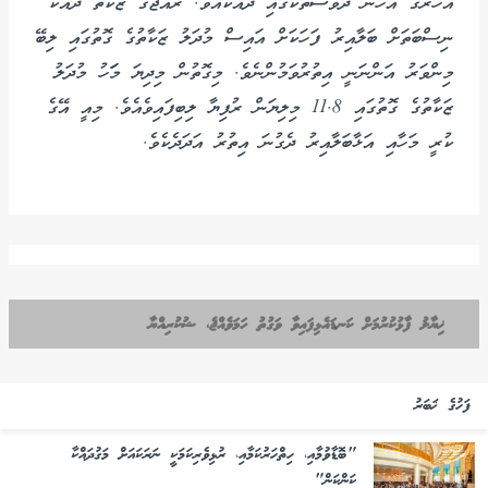
އަހަރުގެ އެހެން ދުވަސްތަކުގައި ދެއްކެއެވެ. ރާއްޖޭގެ ޒަކާތް ދައްކަ
ނިސްބަތަށް ބަލާއިރު ފަހަކަށް އައިސް މުދަލު ޒަކާތުގެ ގޮތުގައި ލިބޭ
މިންވަރު އަންނަނީ އިތުރުވަމުންނެވެ. މިގޮތުން މިދިޔަ މަަހު މުދަލު
ޒަކާތުގެ ގޮތުގައި 11.8 މިލިޔަން ރުފިޔާ ލިބިފައިވެއެވެ. މިއީ އޭގެ
ކުރީ މަހާއި އަޅާބަލާއިރު ދެގުނަ އިތުރު އަދަދެކެވެ.
ޚިޔާލު ފާޅުކުރުމަށް ކަނޑައެޅިފައިވާ ވަގުތު ހަމަވެއްޖެ، ޝުކުރިއްޔާ
ފަހުގެ ޚަބަރު
"ބޮޑާވުމާއި، ހިތްހަރުކަމާއި، ރުޅިވެރިކަމަކީ ނަރަކައަށް މަގުދައްކާ
ކަންކަން"