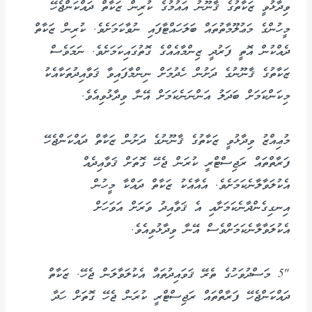
ވިދާޅުވީ ޒަކާތުގެ ޤާނޫނު އައުމުގެ ކުރިން ޒަކާތް ދައްކަންޖެހޭ
މީހުންގެ މަޢުލޫމާތުތައް ބަލަހައްޓާފައި ނުވާކަމަށެވެ. ކުރިން ޒަކާތް
ދެއްކުން އޮތީ ފަރުދީ ޒިންމާއެއްގެ ގޮތުގައިކަމަށެވެ. ނަމަވެސް
ޒަކާތުގެ ޤާނޫނުގެ ދަށުން ހެދުމަށް ނިންމާފައިވާ ޤަވާއިދުތަކާއެކު
މިކަންކަމަށް ބަދަލު އަންނަނެކަމަށް އޭނާ ވިދާޅުވިއެވެ.
މުޢިއްޒު ވިދާޅުވީ ޒަކާތުގެ ޤާނޫނުގެ ދަށުން ޒަކާތް ދައްކަންޖެހޭ
ފަރާތްތައް ރަޖިސްޓްރީ ކުރަން ޖެހޭ ގޮތަށް ޤަވާއިދެއް
އެކުލަވާލާނެކަމަށެވެ. އެއާއެކު ޒަކާތް ދައްކާ މީހުން
އިނގިގެންދާނެކަމަށާއި އެ ޤަވާއިދު ވަރަށް އަވަހަށް
އެކުލަވާލާނެކަމަށްވެސް އޭނާ ވިދާޅުވިއެވެ.
"5 މަސްދުވަހުގެ ތެރޭ ޤަވައިދުތައް އެކުލަވާލަން ޖެހޭ. ޒަކާތް
ދައްކަންޖެހޭ ފަރާތްތައް ރަޖިސްޓްރީ ކުރަން ޖެހޭ ގޮތަށް ހަދާ