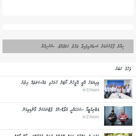
ޚިޔާލު ފާޅުކުރުމަށް ކަނޑައެޅިފައިވާ ވަގުތު ހަމަވެއްޖެ، ޝުކުރިއްޔާ
ފަހުގެ ޚަބަރު
މިދިޔަމަހު އޭޖީ އޮފީހުން ކޯޓަށް ހުށަހެޅި މައްސަލަތައް އިތުރު
in 3 hours
ޑަބްލިއުޓީއޯ ސަރަޙައްދީ އެވޯޑްސްގެ ޕާޓްނަރަކަށް މޯލްޑިވިއަން
in 2 hours