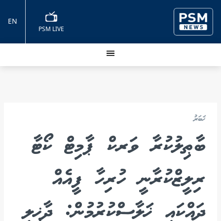
EN
PSM LIVE
ޚަބަރު
ބާޠިލުކުރާ ވަރކް ޕާމިޓް ކޯޓާ
ރިލީޒްކުރާނީ ހުރިހާ ފީއެއް
ދައްކައި ޚަލާސްކުރުމުން: ދާޚިލީ