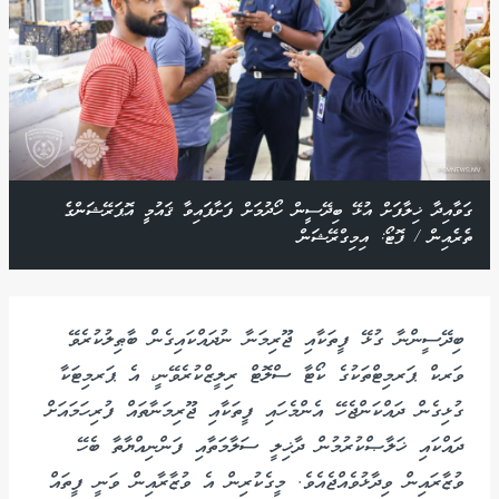
ގަވާއިދާ ޚިލާފަށް އުޅޭ ބިދޭސީން ހޯދުމަށް ފަށާފައިވާ ޤައުމީ އޮޕަރޭޝަންގެ
ތެރެއިން / ފޮޓޯ: އިމިގްރޭޝަން
ބިދޭސީންނާ ގުޅޭ ފީތަކާއި ޖޫރިމަނާ ނުދައްކައިގެން ބާޠިލުކުރެވޭ
ވަރކް ޕަރމިޓްތަކުގެ ކޯޓާ ސްލޮޓް ރިލީޒްކުރެވޭނީ، އެ ޕަރމިޓަކާ
ގުޅިގެން ދައްކަންޖެހޭ އެންމެހައި ފީތަކާއި ޖޫރިމަނާތައް ފުރިހަމައަށް
ދައްކައި ޚަލާޞްކުރުމުން ދާޚިލީ ސަލާމަތާއި ފަންނިއްޔާތާ ބެހޭ
ވުޒާރައިން ވިދާޅުވެއްޖެއެވެ. މީގެކުރިން އެ ވުޒާރާއިން ވަނީ ފީތައް