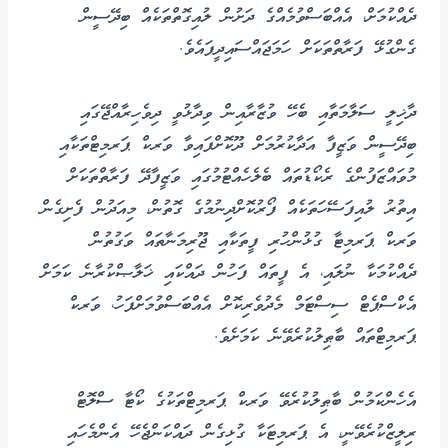
ދެއްކުމަށް، އެއްބަސްވުމެއްގެ ދަށުން ލުއިގޮތްތަކެއް ބިދޭސީން
ގެންގުޅޭ ފަރާތްތަކަށް ހަމަޖައްސައިދީފައެވެ.
ދާޚިލީ ސަލާމަތާއި ބެހޭ ވުޒާރާއިން ވިދާޅުވީ ދިވެހިރާއްޖޭގައި
ބިދޭސީން ވަޒީފާ އަދާކުރުމަށް ދޫކޮށްފައިވާ ވަރކް ޕަރމިޓްތަކާއި
މުވައްޒަފުންގެ ރެކޯޑުތައް ބެލެހެއްޓުމުގައި ވަޒީފާދޭ ފަރާތްތަކަށް
އިތުރު ލުއިފަސޭހަތަކެއް ފޯރުކޮށްދިނުމުގެ ގޮތުން، މިއަދުން ފެށިގެން
ވަރކް ޕަރމިޓާ ގުޅުންހުރި ފީތަކާއި ޖޫރިމަނާތައް ވަގުތުން
ދެއްކުމަކާ ނުލައި، އެ ފީތައް ފަހުން ދައްކައި ޚަލާޞްކުރާނެ ކަމަށް
އެކްސްޕެޓް ސިސްޓަމް މެދުވެރިކޮށް އެއްބަސްވުމަށްފަހު، ވަރކް
ޕަރމިޓްތައް ބާޠިލުކުރެވޭނެ ކަމަށެވެ.
އެހެންކަމުން ބާޠިލުކުރެވޭ ވަރކް ޕަރމިޓްތަކުގެ ކޯޓާ ސްލޮޓް
ރިލީޒްކުރެވޭނީ، އެ ޕަރމިޓަކާ ގުޅިގެން ދައްކަންޖެހޭ އެންމެހައި