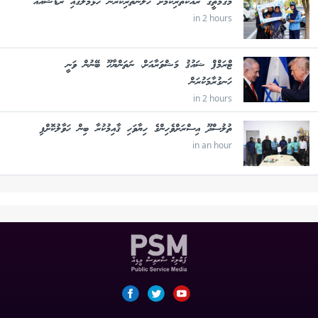
މަގުމަތީގެ ރައްކާތެރިކަމަށް ހޭލުންތެރިކުރަން ހުޅުމާލޭގައި ރޯޑްޝޯއެއް
in 2 hours
ޓްރަމްޕް ޝައުޤު މަޝްވަރާއަށް، ނަތަންޔާހޫ ބޭނުން ވަނީ
ހަނގުރާމަކުރަން
in 2 hours
ތުލުސްދޫ އިސްރަށްވެހިންގެ ހިޔާވަހި ޤާއިމުކުރާ ބިން ހަވާލުކޮށްފި
in an hour