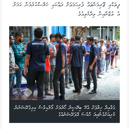
ފީތަކާއި ޖޫރިމަނާތައް ފުރިހަމައަށް ދައްކައި ޚަލާޞްކުރުމުން ކަމަށް
އެ ވުޒާރާއިން ވިދާޅުވިއެވެ.
ގަވާއިދާ ޚިލާފަށް އުޅޭ ބިދޭސީން ހޯދުމަށް މޯލްޑިވްސް އިމިގްރޭޝަނުން
ކުރިއަށްގެންދިޔަ ޚާއްސަ އޮޕަރޭޝަނެއްގެ