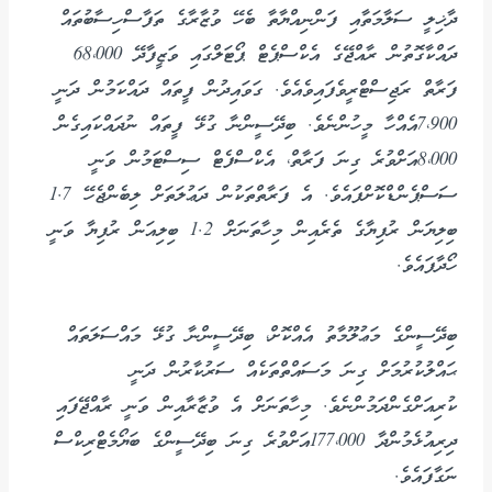
ދާޚިލީ ސަލާމަތާއި ފަންނިއްޔާތާ ބެހޭ ވުޒާރާގެ ތަފާސްހިސާބުތައް
ދައްކާގޮތުން ރާއްޖޭގެ އެކްސްޕެޓް ޕޯޓަލްގައި ވަޒީފާދޭ 68،000
ފަރާތް ރަޖިސްޓްރީވެފައިވެއެވެ. ގަވައިދުން ފީތައް ދައްކަމުން ދަނީ
7،900އެއްހާ މީހުންނެވެ. ބިދޭސީންނާ ގުޅޭ ފީތައް ނުދައްކައިގެން
8،000އަށްވުރެ ގިނަ ފަރާތް، އެކްސްފެޓް ސިސްޓަމުން ވަނީ
ސަސްޕެންޑްކޮށްފައެވެ. އެ ފަރާތްތަކުން ދަޢުލަތަށް ލިބެންޖެހޭ 1.7
ބިލިޔަން ރުފިޔާގެ ތެރެއިން މިހާތަނަށް 1.2 ބިލިއަން ރުފިޔާ ވަނީ
ހޯދާފައެވެ.
ބިދޭސީންގެ މަޢުލޫމާތު އެއްކޮށް، ބިދޭސީންނާ ގުޅޭ މައްސަލަތައް
ޙައްލުކުރުމަށް ގިނަ މަސައްތްތަކެއް ސަރުކާރުން ދަނީ
ކުރިއަށްގެންދަމުންނެވެ. މިހާތަނަށް އެ ވުޒާރާއިން ވަނީ ރާއްޖޭފައި
ދިރިއުޅެމުންދާ 177،000އަށްވުރެ ގިނަ ބިދޭސީންގެ ބަޔޯމެޓްރިކްސް
ނަގާފައެވެ.