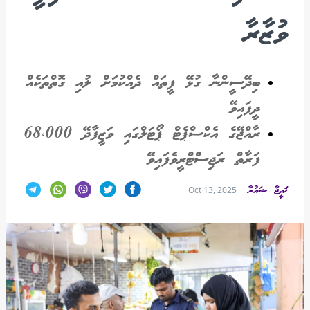
ވުޒާރާ
ބިދޭސީންނާ ގުޅޭ ފީތައް ދެއްކުމަށް ލުއި ގޮތްތަކެއް
ދީފައިވޭ
ރާއްޖޭގެ އެކްސްޕެޓް ޕޯޓަލްގައި ވަޒީފާދޭ 68،000
ފަރާތް ރަޖިސްޓްރީވެފައިވޭ
ޚަދީޖާ ޝައުރާ
Oct 13, 2025