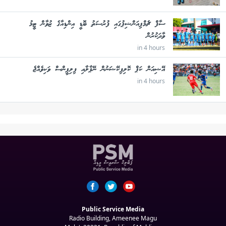
ސާފް ޗެމްޕިއަންޝިޕުގައި ފުރުސަތު ބޮޑީ އިންޑިއާގެ ޒުވާން ޓީމު
ވާދަކުރުން
in 4 hours
އޭޝިއަން ކަޕް ކޮލިފިކޭޝަނުން ނޭޕާލާއި ފިލިޕީންސް ވަކިވެއްޖެ
in 4 hours
Public Service Media
Radio Building, Ameenee Magu