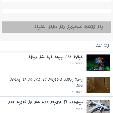
ޚިޔާލު ފާޅުކުރުމަށް ކަނޑައެޅިފައިވާ ވަގުތު ހަމަވެއްޖެ، ޝުކުރިއްޔާ
ފަހުގެ ޚަބަރު
އުރީދޫއަށް 172 މިލިޔަން ރުފިޔާ ސާފު ފައިދާއެއް
in 4 hours
އިނގިރޭސިވިލާތުގެ ދަނޑުވެރިކަން 40 އަހަރު ދަށް ނުވާ މިންވަރަށް
ދަށަށް
in 4 hours
ސީ-ޓު-އެއަރ ކާގޯ މެދުވެރިކޮށް 633 ޓަނުގެ މުދާ ރާއްޖެއިން ބޭރަށް
in 4 hours