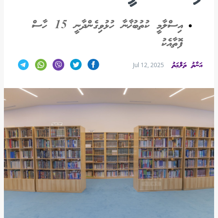
އިސްލާމީ ކުތުބުޚާނާ ހުޅުވިގެންދާނީ 15 ހާސް
ފޮތާއެކު
އަނާތު ތަލްޢަތު
Jul 12, 2025