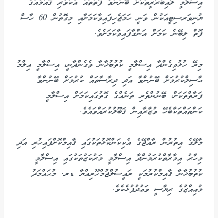
އިސްލާމީ ލައިބްރަރީތަކަށް ބޭނުންވާ ފޮތްތައް އެކުވެރި ޤައުމެއްގެ
ޔުނިވަރސިޓީއަކުން ވަނީ ހަމަޖެހިފައިވާކަމަށާއި މިގޮތުން 60 ހާސް
ފޮތް ލިބޭނެ ކަމަށް އަންގާފައިވާކަމަށެވެ.
މިރޭ ހުޅުވިގެންދާ އިސްލާމީ ކުތުބުޚާނާ ވެގެންދާނީ، އިސްލާމީ ޢިލްމު
ޙާސިލްކުރުމަށް ބޭނުންވާ އަދި ދިރާސާތައް ކުރުމަށް ބޭނުންވާ
ފަރާތްތަކަށް، ބޭނުންތެރި ތަނެއްގެ ގޮތުގައިކަމަށް އިސްލާމީ
ކަންތައްތަކާބެހޭ ވުޒާރާއިން ޤަބޫލުކުރައްވައެވެ.
މާލޭގެ އިތުރުން ރާއްޖޭގެ އެކިކަންކޮޅުތަކުގައި ޤާއިމްކޮށްފައިހުރި އަދި
މިހާރު އިމާރާތްކުރަމުންދާ އިސްލާމީ މަރުކަޒުތަކުގައި އިސްލާމީ
ކުތުބުޚާނާ ޤާއިމްކުރުމަކީ ރައީސުލްޖުމްހޫރިއްޔާ ޑރ. މުޙައްމަދު
މުޢިއްޒުގެ ރިޔާސީ ވަޢުދުފުޅެކެވެ.