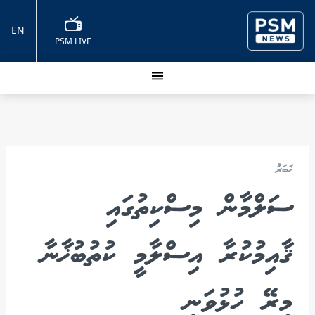
EN
PSM LIVE
ޚަބަރު
ސަލްމާން މިސްކިތުގައި
ޤާއިމުކުރާ އިސްލާމީ ކުތުބުޚާނާ
މިރޭ ހުޅުވަނީ