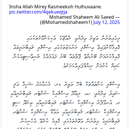
Insha Allah Mirey Rasmeekoh Hulhuvaane.
pic.twitter.com/4qekueqtja
— Mohamed Shaheem Ali Saeed
(@Mohamedshaheem1)
July 12, 2025
މީގެއިތުރުން ވަޒީރު ވިދާޅުވީ، ރާއްޖޭގެ އެކިކަންކޮޅުތަކުގައި
ޤާއިމްކޮށްފައިވާ އިސްލާމީ މަރުކަޒުތަކުގައި އިސްލާމީ ލައިބްރަރީތައް
ޤާއިމްކުރުމަށް ބޭނުންވާ ފޮތްތައް ބޭރު ޤައުމެއްގެ ޔުނިވާސިޓީއަކުން
ހަދިޔާ ކުރުމަށް ނިންމާފައިވާކަމަށެވެ.
އިސްލާމީ ކަންތައްތަކާ ބެހޭ ވަޒީރު ޑރ. މުޙައްމަދު ޝަހީމް އަލީ
ސަޢީދު ވިދާޅުވީ، ހއ. ދިއްދޫ އިސްލާމިކް ސެންޓަރ ލައިބްރަރީއާއި
ރ. އުނގޫފާރު އިސްލާމިކް ސެންޓަރ ލައިބްރަރީއާއި ތިނަދޫ ސިޓީ
އިސްލާމިކް ސެންޓަރ ލައިބްރަރީއާއި އައްޑޫ އިސްލާމިކް ސެންޓަރ
ލައިބްރަރީގެ އިތުރުން އަތޮޅުތަކުގައި ޤާއިމު ކުރެވޭ އެހެނިހެން